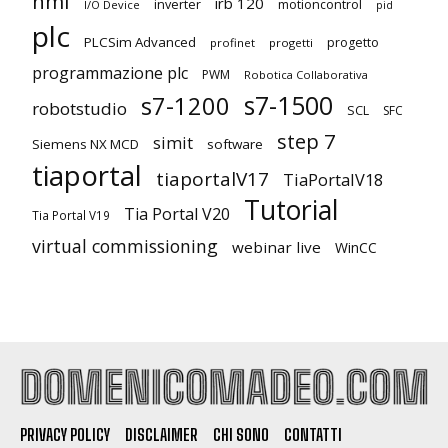
hmi
irb 120
inverter
motioncontrol
I/O Device
pid
plc
PLCSim Advanced
progetto
profinet
progetti
programmazione plc
PWM
Robotica Collaborativa
s7-1500
s7-1200
robotstudio
SCL
SFC
step 7
simit
Siemens NX MCD
software
tiaportal
tiaportalV17
TiaPortalV18
Tutorial
Tia Portal V20
Tia Portal V19
virtual commissioning
webinar live
WinCC
PRIVACY POLICY
DISCLAIMER
CHI SONO
CONTATTI