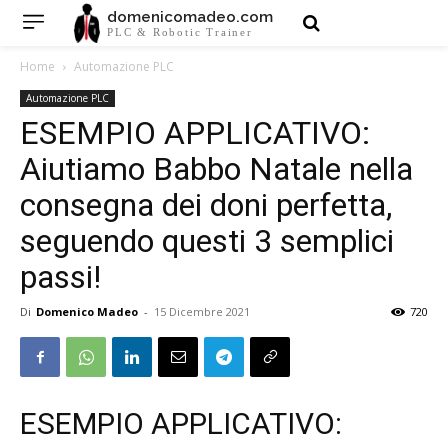
domenicomadeo.com
PLC & Robotic Trainer
Home
Automazione PLC
Automazione PLC
ESEMPIO APPLICATIVO:
Aiutiamo Babbo Natale nella
consegna dei doni perfetta,
seguendo questi 3 semplici
passi!
Di
Domenico Madeo
-
15 Dicembre 2021
720
ESEMPIO APPLICATIVO: