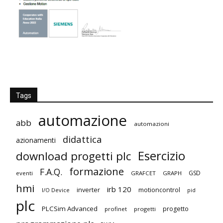
Tags
automazione
abb
automazioni
didattica
azionamenti
Esercizio
download progetti plc
formazione
F.A.Q.
GSD
eventi
GRAFCET
GRAPH
hmi
irb 120
inverter
motioncontrol
I/O Device
pid
plc
PLCSim Advanced
progetto
profinet
progetti