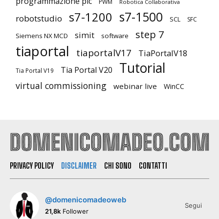
programmazione plc
PWM
Robotica Collaborativa
s7-1500
s7-1200
robotstudio
SCL
SFC
step 7
simit
Siemens NX MCD
software
tiaportal
tiaportalV17
TiaPortalV18
Tutorial
Tia Portal V20
Tia Portal V19
virtual commissioning
webinar live
WinCC
PRIVACY POLICY
DISCLAIMER
CHI SONO
CONTATTI
@domenicomadeoweb
Segui
21,8k
Follower