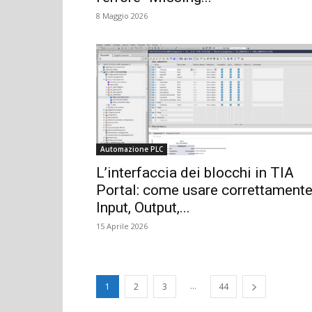
8 Maggio 2026
Automazione PLC
L’interfaccia dei blocchi in TIA
Portal: come usare correttament
Input, Output,...
15 Aprile 2026
...
1
2
3
44