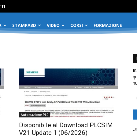
No menu items!
TI
A
STAMPA3D
VIDEO
CORSI
FORMAZIONE
In
qu
nu
In
em
Automazione PLC
Disponibile al Download PLCSIM
Un
V21 Update 1 (06/2026)