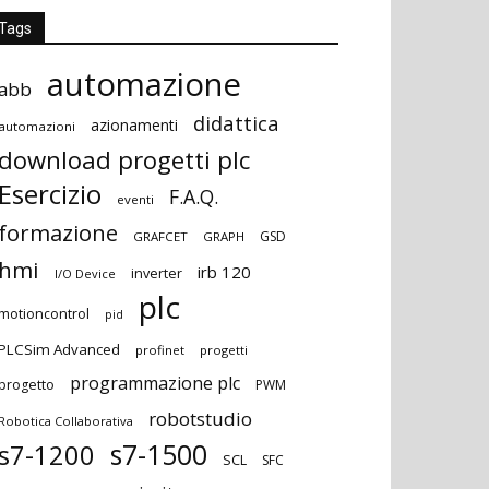
Tags
automazione
abb
didattica
azionamenti
automazioni
download progetti plc
Esercizio
F.A.Q.
eventi
formazione
GSD
GRAFCET
GRAPH
hmi
irb 120
inverter
I/O Device
plc
motioncontrol
pid
PLCSim Advanced
profinet
progetti
programmazione plc
progetto
PWM
robotstudio
Robotica Collaborativa
s7-1500
s7-1200
SCL
SFC