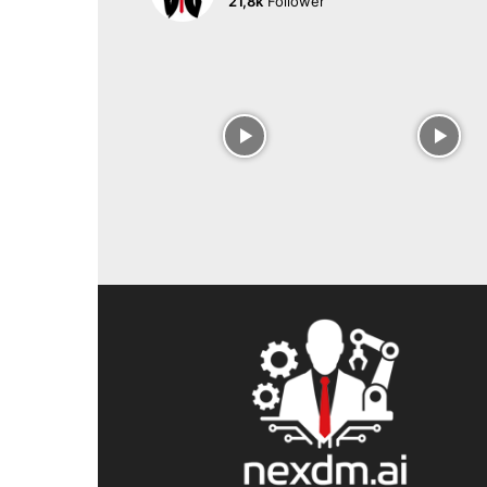
21,8k
Follower