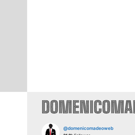
@domenicomadeoweb