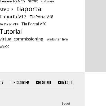
simit
Siemens NX MCD
software
tiaportal
step 7
tiaportalV17
TiaPortalV18
Tia Portal V20
Tia Portal V19
Tutorial
virtual commissioning
webinar live
WinCC
CY
DISCLAIMER
CHI SONO
CONTATTI
Segui