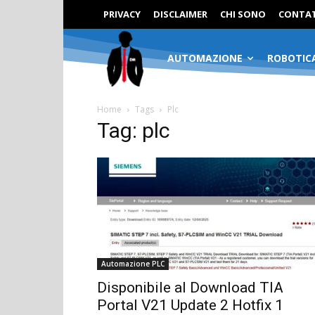
PRIVACY
DISCLAIMER
CHI SONO
CONTAT
AUTOMAZIONE
ROBOTIC
Home
Tags
Plc
Tag: plc
Automazione PLC
Disponibile al Download TIA
Portal V21 Update 2 Hotfix 1