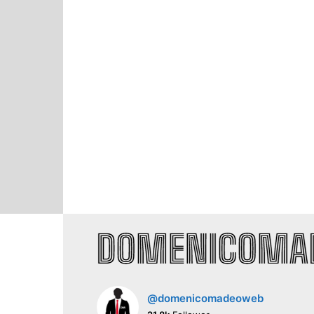
@domenicomadeoweb