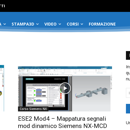
No menu items!
TI
A
STAMPA3D
VIDEO
CORSI
FORMAZIONE
In
qu
nu
In
em
Corso Siemens NX
ESE2 Mod4 – Mappatura segnali
Un
mod dinamico Siemens NX-MCD