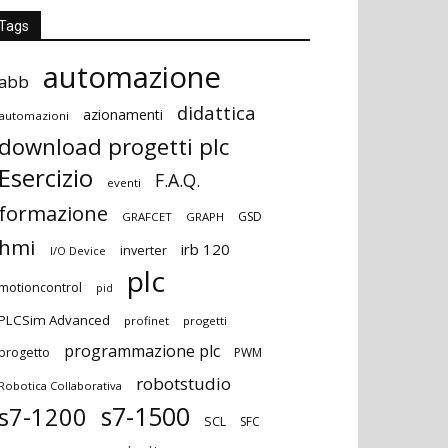
Tags
automazione
abb
didattica
azionamenti
automazioni
download progetti plc
Esercizio
F.A.Q.
eventi
formazione
GSD
GRAFCET
GRAPH
hmi
irb 120
inverter
I/O Device
plc
motioncontrol
pid
PLCSim Advanced
profinet
progetti
programmazione plc
progetto
PWM
robotstudio
Robotica Collaborativa
s7-1500
s7-1200
SCL
SFC