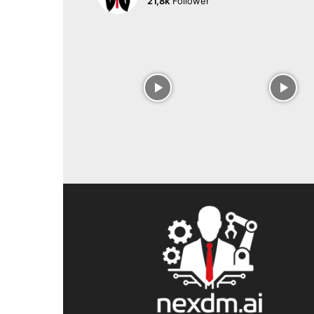
21,8k
Follower