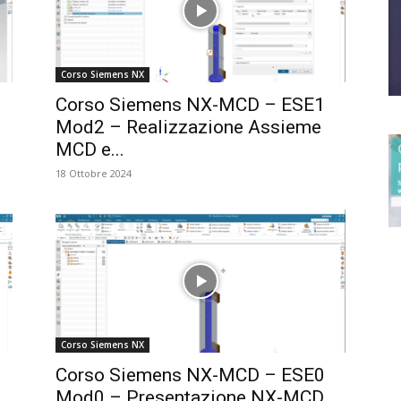
Corso Siemens NX
Corso Siemens NX-MCD – ESE1
Mod2 – Realizzazione Assieme
MCD e...
18 Ottobre 2024
Corso Siemens NX
Corso Siemens NX-MCD – ESE0
Mod0 – Presentazione NX-MCD