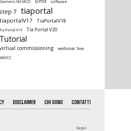
simit
Siemens NX MCD
software
tiaportal
step 7
tiaportalV17
TiaPortalV18
Tia Portal V20
Tia Portal V19
Tutorial
virtual commissioning
webinar live
WinCC
CY
DISCLAIMER
CHI SONO
CONTATTI
Segui