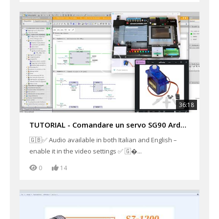
36:18
TUTORIAL - Comandare un servo SG90 Arduino con uscite PWM di un PLC Siemens S7-1200 Tia Portal V20
🇬🇧✅ Audio available in both Italian and English –
enable it in the video settings ✅ 🇬...
0
14