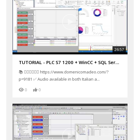
26:57
TUTORIAL - PLC S7 1200 + WinCC + SQL Server + Power BI SCADA e Dashboard real time industriale Part2
📚 👉🏻👉🏻👉🏻 https://www.domenicomadeo.com/?
p=9181 ✅ Audio available in both Italian a...
0
0