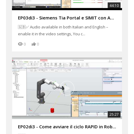
44:10
EP03di3 - Siemens Tia Portal e SIMIT con ABB RobotStudio in Virtual Commissioning PLC1500 + GOFA
🇬🇧✅ Audio available in both Italian and English –
enable it in the video settings, You c...
0
0
25:27
EP02di3 - Come avviare il ciclo RAPID in RobotStudio con SIMIT Shared Memory in PROFINET