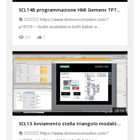
SCL14B programmazione HMI Siemens TP700 per Semaforo F1 con Elenchi testi, visibilità, conformazione
📚 👉🏻👉🏻👉🏻 https://www.domenicomadeo.com/?
p=9129 ✅ Audio available in both Italian a...
321
7
28:16
SCL13 Avviamento stella triangolo modalità macchina a stati PLC Siemens in Tia Portal V21 con HMI p2
📚 👉🏻👉🏻👉🏻 https://www.domenicomadeo.com/?