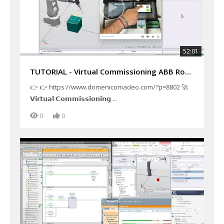
52:01
TUTORIAL - Virtual Commissioning ABB RobotStudio comandato da PLC S7 1200 e HMI reale connessi OPCUA
👉 👉 https://www.domenicomadeo.com/?p=8802 🚀
𝗩𝗶𝗿𝘁𝘂𝗮𝗹 𝗖𝗼𝗺𝗺𝗶𝘀𝘀𝗶𝗼𝗻𝗶𝗻𝗴 ...
0
0