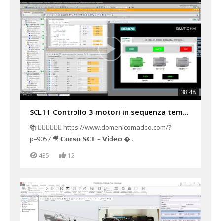
38:48
SCL11 Controllo 3 motori in sequenza temporale con priorità a stop Tia Portal V21 con HMI
📚 👉🏻👉🏻👉🏻 https://www.domenicomadeo.com/?
p=9057 🎥 𝗖𝗼𝗿𝘀𝗼 𝗦𝗖𝗟 – 𝗩𝗶𝗱𝗲𝗼 ...
435
12