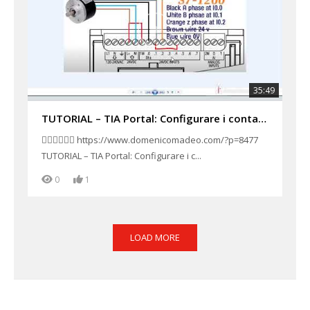
35:49
TUTORIAL – TIA Portal: Configurare i contatori veloci HSC per encoder (Fase A/B, Z) + HMI
👉🏻👉🏻👉🏻 https://www.domenicomadeo.com/?p=8477
TUTORIAL – TIA Portal: Configurare i c...
0
1
LOAD MORE