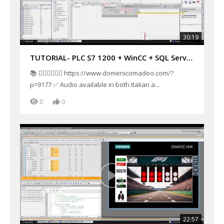
30:19
TUTORIAL- PLC S7 1200 + WinCC + SQL Server + Power BI SCADA e Dashboard real time industriale Part1
📚 👉🏻👉🏻👉🏻 https://www.domenicomadeo.com/?
p=9177 ✅ Audio available in both Italian a...
0
0
22:57