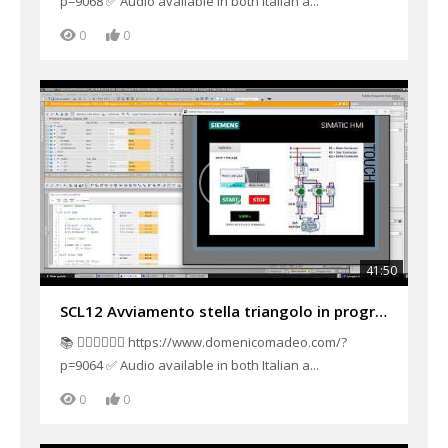
p=9068 ✅ Audio available in both Italian a...
0
0
41:50
SCL12 Avviamento stella triangolo in programmazione lineare PLC Siemens in Tia Portal V21 con HMI p1
📚 👉🏻👉🏻👉🏻 https://www.domenicomadeo.com/?
p=9064 ✅ Audio available in both Italian a...
0
0