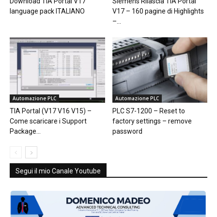
Download TIA Portal V17
Siemens Rilascia TIA Portal
language pack ITALIANO
V17 – 160 pagine di Highlights
–...
Automazione PLC
Automazione PLC
TIA Portal (V17 V16 V15) –
PLC S7-1200 – Reset to
Come scaricare i Support
factory settings – remove
Package...
password
Segui il mio Canale Youtube