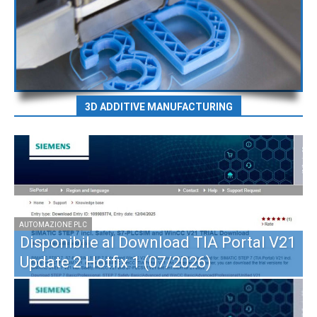
3D ADDITIVE MANUFACTURING
IN
O
AUTOMAZIONE PLC
Disponibile al Download TIA Portal V21
C
Update 2 Hotfix 1 (07/2026)
R