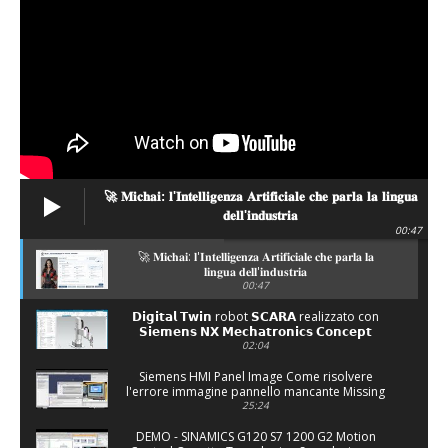
🚀 𝐌𝐢𝐜𝐡𝐚𝐢: 𝐥'𝐈𝐧𝐭𝐞𝐥𝐥𝐢𝐠𝐞𝐧𝐳𝐚 𝐀𝐫𝐭𝐢𝐟𝐢𝐜𝐢𝐚𝐥𝐞 𝐜𝐡𝐞 𝐩𝐚𝐫𝐥𝐚 𝐥𝐚 𝐥𝐢𝐧𝐠𝐮𝐚
𝐝𝐞𝐥𝐥'𝐢𝐧𝐝𝐮𝐬𝐭𝐫𝐢𝐚
00:47
🚀 𝐌𝐢𝐜𝐡𝐚𝐢: 𝐥'𝐈𝐧𝐭𝐞𝐥𝐥𝐢𝐠𝐞𝐧𝐳𝐚 𝐀𝐫𝐭𝐢𝐟𝐢𝐜𝐢𝐚𝐥𝐞 𝐜𝐡𝐞 𝐩𝐚𝐫𝐥𝐚 𝐥𝐚
𝐥𝐢𝐧𝐠𝐮𝐚 𝐝𝐞𝐥𝐥'𝐢𝐧𝐝𝐮𝐬𝐭𝐫𝐢𝐚
00:47
𝗗𝗶𝗴𝗶𝘁𝗮𝗹 𝗧𝘄𝗶𝗻 robot 𝗦𝗖𝗔𝗥𝗔 realizzato con
𝗦𝗶𝗲𝗺𝗲𝗻𝘀 𝗡𝗫 𝗠𝗲𝗰𝗵𝗮𝘁𝗿𝗼𝗻𝗶𝗰𝘀 𝗖𝗼𝗻𝗰𝗲𝗽𝘁
𝗗𝗲𝘀𝗶𝗴𝗻𝗲𝗿 (𝗠𝗖𝗗)
02:04
Siemens HMI Panel Image Come risolvere
l'errore immagine pannello mancante Missing
Panel Image
25:24
DEMO - SINAMICS G120 S7 1200 G2 Motion