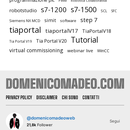
PWM
Robotica Collaborativa
s7-1500
s7-1200
robotstudio
SCL
SFC
step 7
simit
Siemens NX MCD
software
tiaportal
tiaportalV17
TiaPortalV18
Tutorial
Tia Portal V20
Tia Portal V19
virtual commissioning
webinar live
WinCC
PRIVACY POLICY
DISCLAIMER
CHI SONO
CONTATTI
@domenicomadeoweb
Segui
21,8k
Follower