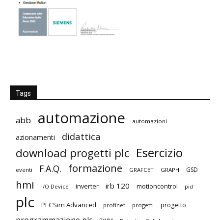
Tags
automazione
abb
automazioni
didattica
azionamenti
Esercizio
download progetti plc
formazione
F.A.Q.
GSD
eventi
GRAFCET
GRAPH
hmi
irb 120
inverter
motioncontrol
I/O Device
pid
plc
PLCSim Advanced
progetto
profinet
progetti
programmazione plc