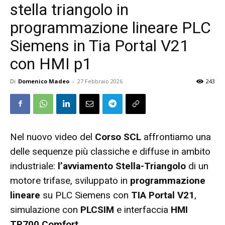
stella triangolo in
programmazione lineare PLC
Siemens in Tia Portal V21
con HMI p1
Di
Domenico Madeo
-
27 Febbraio 2026
243
Nel nuovo video del
Corso SCL
affrontiamo una
delle sequenze più classiche e diffuse in ambito
industriale:
l’avviamento Stella-Triangolo
di un
motore trifase, sviluppato in
programmazione
lineare
su PLC Siemens con
TIA Portal V21
,
simulazione con
PLCSIM
e interfaccia
HMI
TP700 Comfort
.