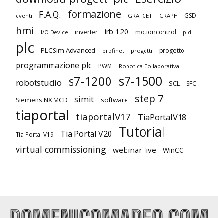
formazione
F.A.Q.
GSD
eventi
GRAFCET
GRAPH
hmi
irb 120
inverter
motioncontrol
I/O Device
pid
plc
PLCSim Advanced
progetto
profinet
progetti
programmazione plc
PWM
Robotica Collaborativa
s7-1500
s7-1200
robotstudio
SCL
SFC
step 7
simit
Siemens NX MCD
software
tiaportal
tiaportalV17
TiaPortalV18
Tutorial
Tia Portal V20
Tia Portal V19
virtual commissioning
webinar live
WinCC