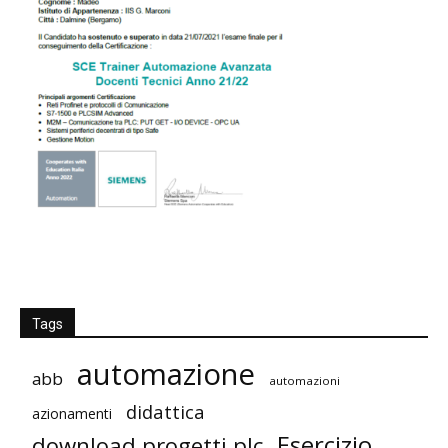
Tags
automazione
abb
automazioni
didattica
azionamenti
Esercizio
download progetti plc