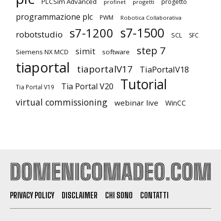
PLCSim Advanced
progetto
profinet
progetti
programmazione plc
PWM
Robotica Collaborativa
s7-1500
s7-1200
robotstudio
SCL
SFC
step 7
simit
Siemens NX MCD
software
tiaportal
tiaportalV17
TiaPortalV18
Tutorial
Tia Portal V20
Tia Portal V19
virtual commissioning
webinar live
WinCC
PRIVACY POLICY
DISCLAIMER
CHI SONO
CONTATTI