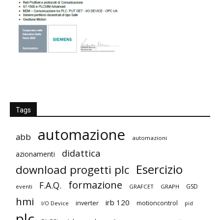
Tags
automazione
abb
automazioni
didattica
azionamenti
Esercizio
download progetti plc
formazione
F.A.Q.
GSD
eventi
GRAFCET
GRAPH
hmi
irb 120
inverter
motioncontrol
I/O Device
pid
plc