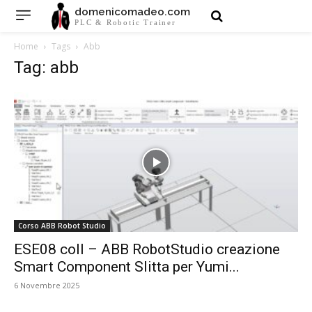
domenicomadeo.com
PLC & Robotic Trainer
Home
Tags
Abb
Tag: abb
Corso ABB Robot Studio
ESE08 coll – ABB RobotStudio creazione
Smart Component Slitta per Yumi...
6 Novembre 2025