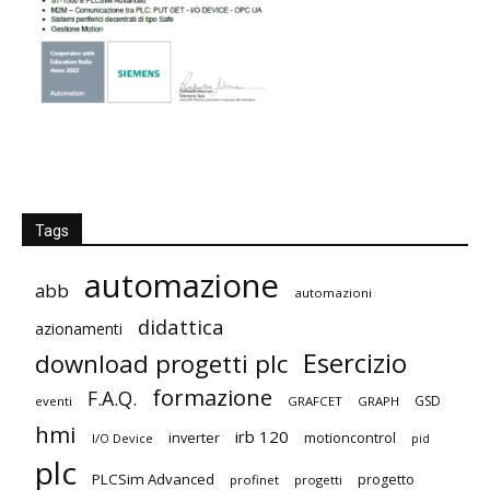
Tags
automazione
abb
automazioni
didattica
azionamenti
Esercizio
download progetti plc
formazione
F.A.Q.
GSD
eventi
GRAFCET
GRAPH
hmi
irb 120
inverter
motioncontrol
I/O Device
pid
plc
PLCSim Advanced
progetto
profinet
progetti