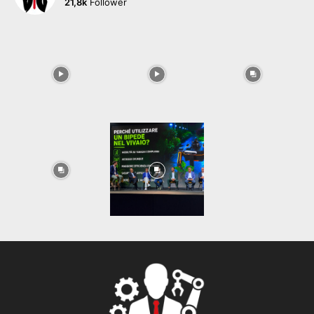
21,8k
Follower