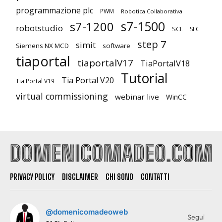
programmazione plc
PWM
Robotica Collaborativa
s7-1500
s7-1200
robotstudio
SCL
SFC
step 7
simit
Siemens NX MCD
software
tiaportal
tiaportalV17
TiaPortalV18
Tutorial
Tia Portal V20
Tia Portal V19
virtual commissioning
webinar live
WinCC
PRIVACY POLICY
DISCLAIMER
CHI SONO
CONTATTI
@domenicomadeoweb
Segui