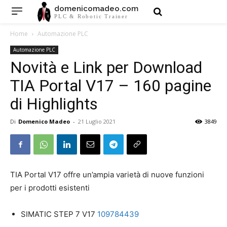
domenicomadeo.com
PLC & Robotic Trainer
Home
Automazione PLC
Automazione PLC
Novità e Link per Download
TIA Portal V17 – 160 pagine
di Highlights
Di
Domenico Madeo
-
21 Luglio 2021
3849
TIA Portal V17 offre un’ampia varietà di nuove funzioni
per i prodotti esistenti
SIMATIC STEP 7 V17
109784439