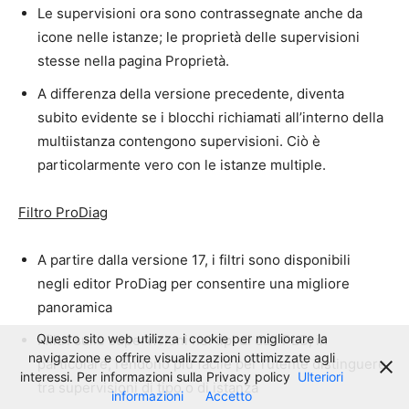
Le supervisioni ora sono contrassegnate anche da
icone nelle istanze; le proprietà delle supervisioni
stesse nella pagina Proprietà.
A differenza della versione precedente, diventa
subito evidente se i blocchi richiamati all’interno della
multiistanza contengono supervisioni. Ciò è
particolarmente vero con le istanze multiple.
Filtro ProDiag
A partire dalla versione 17, i filtri sono disponibili
negli
editor ProDiag per consentire una migliore
panoramica
Questo sito web utilizza i cookie per migliorare la
I filtri sulle supervisioni nei tipi di dati PLC, in
navigazione e offrire visualizzazioni ottimizzate agli
particolare, rendono più facile per l’utente distinguere
interessi. Per informazioni sulla Privacy policy
Ulteriori
tra supervisioni di tipo o di istanza
informazioni
Accetto