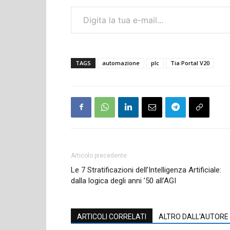
Digita la tua e-mail...
TAGS
automazione
plc
Tia Portal V20
Articolo precedente
Le 7 Stratificazioni dell’Intelligenza Artificiale:
dalla logica degli anni ’50 all’AGI
ARTICOLI CORRELATI
ALTRO DALL'AUTORE