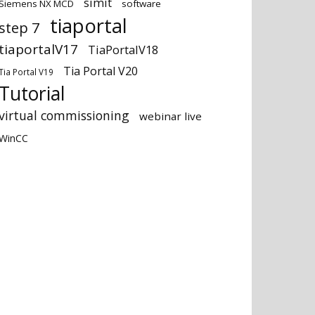
simit
Siemens NX MCD
software
tiaportal
step 7
tiaportalV17
TiaPortalV18
Tia Portal V20
Tia Portal V19
Tutorial
virtual commissioning
webinar live
WinCC