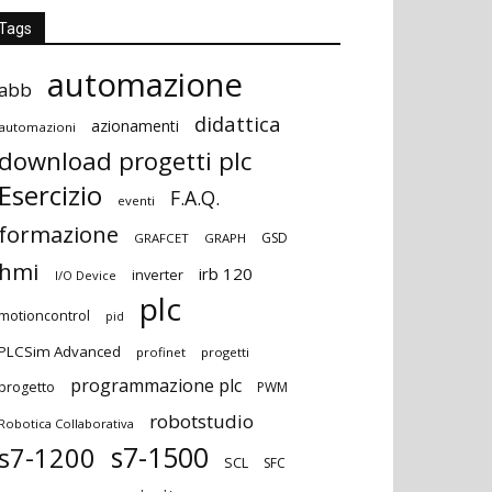
Tags
automazione
abb
didattica
azionamenti
automazioni
download progetti plc
Esercizio
F.A.Q.
eventi
formazione
GSD
GRAFCET
GRAPH
hmi
irb 120
inverter
I/O Device
plc
motioncontrol
pid
PLCSim Advanced
profinet
progetti
programmazione plc
progetto
PWM
robotstudio
Robotica Collaborativa
s7-1500
s7-1200
SCL
SFC