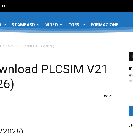
No menu items!
TI
A
STAMPA3D
VIDEO
CORSI
FORMAZIONE
d PLCSIM V21 Update 1 (06/2026)
Download PLCSIM V21
In
qu
26)
nu
In
210
em
Un
/2026)