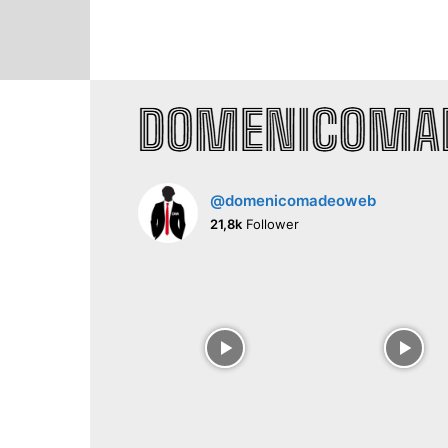
@domenicomadeoweb
21,8k
Follower