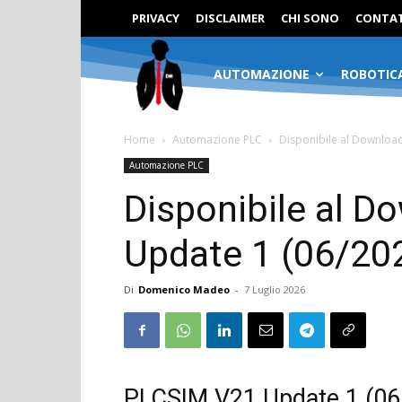
PRIVACY
DISCLAIMER
CHI SONO
CONTAT
AUTOMAZIONE
ROBOTIC
Home
Automazione PLC
Disponibile al Downloa
Automazione PLC
Disponibile al 
Update 1 (06/20
Di
Domenico Madeo
-
7 Luglio 2026
PLCSIM V21 Update 1 (06