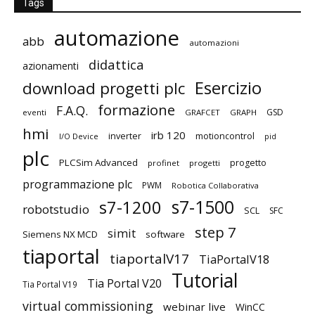
Tags
automazione
abb
automazioni
didattica
azionamenti
Esercizio
download progetti plc
formazione
F.A.Q.
GSD
eventi
GRAFCET
GRAPH
hmi
irb 120
inverter
motioncontrol
I/O Device
pid
plc
PLCSim Advanced
progetto
profinet
progetti
programmazione plc
PWM
Robotica Collaborativa
s7-1500
s7-1200
robotstudio
SCL
SFC
step 7
simit
Siemens NX MCD
software
tiaportal
tiaportalV17
TiaPortalV18
Tutorial
Tia Portal V20
Tia Portal V19
virtual commissioning
webinar live
WinCC