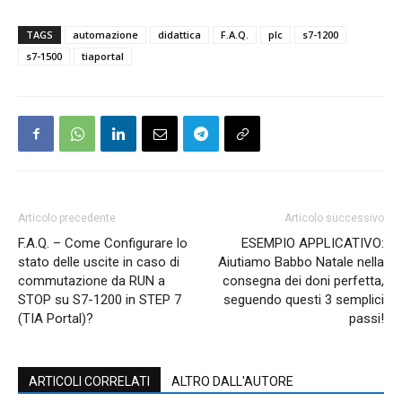
TAGS
automazione
didattica
F.A.Q.
plc
s7-1200
s7-1500
tiaportal
Articolo precedente
Articolo successivo
F.A.Q. – Come Configurare lo
ESEMPIO APPLICATIVO:
stato delle uscite in caso di
Aiutiamo Babbo Natale nella
commutazione da RUN a
consegna dei doni perfetta,
STOP su S7-1200 in STEP 7
seguendo questi 3 semplici
(TIA Portal)?
passi!
ARTICOLI CORRELATI
ALTRO DALL'AUTORE