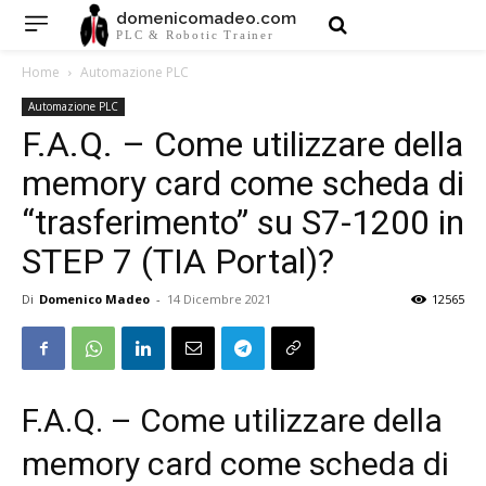
domenicomadeo.com
PLC & Robotic Trainer
Home
Automazione PLC
Automazione PLC
F.A.Q. – Come utilizzare della
memory card come scheda di
“trasferimento” su S7-1200 in
STEP 7 (TIA Portal)?
Di
Domenico Madeo
-
14 Dicembre 2021
12565
F.A.Q. – Come utilizzare della
memory card come scheda di