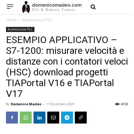
domenicomadeo.com
PLC & Robotic Trainer
Home
Automazione PLC
Automazione PLC
ESEMPIO APPLICATIVO –
S7-1200: misurare velocità e
distanze con i contatori veloci
(HSC) download progetti
TIAPortal V16 e TIAPortal
V17
Di
Domenico Madeo
-
17 Dicembre 2021
4153