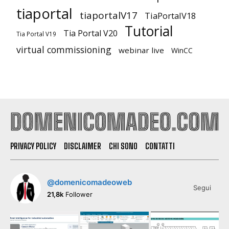
tiaportal
tiaportalV17
TiaPortalV18
Tutorial
Tia Portal V20
Tia Portal V19
virtual commissioning
webinar live
WinCC
PRIVACY POLICY
DISCLAIMER
CHI SONO
CONTATTI
@domenicomadeoweb
Segui
21,8k
Follower