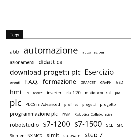
Tags
automazione
abb
automazioni
didattica
azionamenti
Esercizio
download progetti plc
formazione
F.A.Q.
GSD
eventi
GRAFCET
GRAPH
hmi
irb 120
inverter
motioncontrol
I/O Device
pid
plc
PLCSim Advanced
progetto
profinet
progetti
programmazione plc
PWM
Robotica Collaborativa
s7-1500
s7-1200
robotstudio
SCL
SFC
step 7
simit
Siemens NX MCD
software