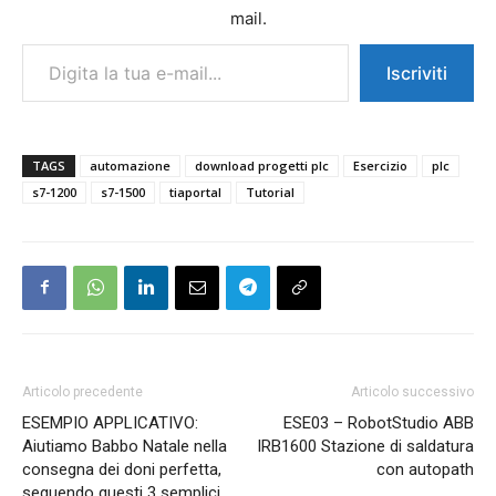
mail.
Digita la tua e-mail...
Iscriviti
TAGS
automazione
download progetti plc
Esercizio
plc
s7-1200
s7-1500
tiaportal
Tutorial
Articolo precedente
Articolo successivo
ESEMPIO APPLICATIVO:
ESE03 – RobotStudio ABB
Aiutiamo Babbo Natale nella
IRB1600 Stazione di saldatura
consegna dei doni perfetta,
con autopath
seguendo questi 3 semplici