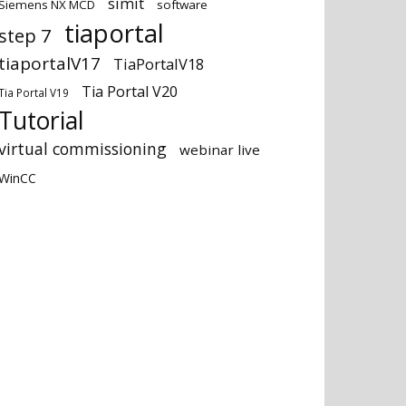
simit
Siemens NX MCD
software
tiaportal
step 7
tiaportalV17
TiaPortalV18
Tia Portal V20
Tia Portal V19
Tutorial
virtual commissioning
webinar live
WinCC