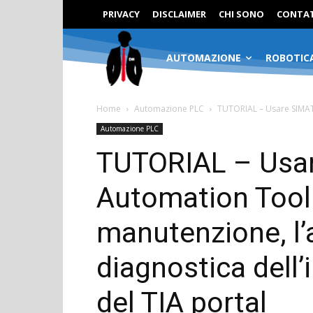
PRIVACY
DISCLAIMER
CHI SONO
CONTAT
AUTOMAZIONE
ROBOTIC
Home
Automazione PLC
TUTORIAL – Usare SIMATI
Automazione PLC
TUTORIAL – Usa
Automation Tool 
manutenzione, l’
diagnostica dell
del TIA portal