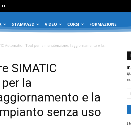
No menu items!
TI
A
STAMPA3D
VIDEO
CORSI
FORMAZIONE
C Automation Tool per la manutenzione, l’aggiornamento e la...
re SIMATIC
In
qu
per la
nu
In
aggiornamento e la
em
’impianto senza uso
Un