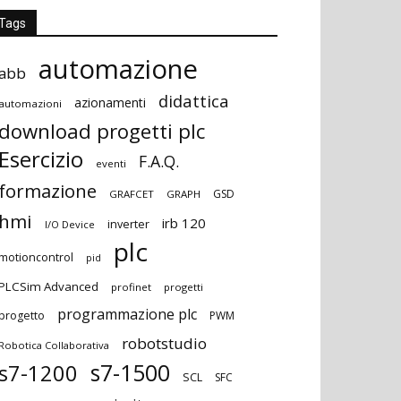
Tags
automazione
abb
didattica
azionamenti
automazioni
download progetti plc
Esercizio
F.A.Q.
eventi
formazione
GSD
GRAFCET
GRAPH
hmi
irb 120
inverter
I/O Device
plc
motioncontrol
pid
PLCSim Advanced
profinet
progetti
programmazione plc
progetto
PWM
robotstudio
Robotica Collaborativa
s7-1500
s7-1200
SCL
SFC