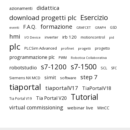
didattica
azionamenti
Esercizio
download progetti plc
formazione
F.A.Q.
GSD
eventi
GRAFCET
GRAPH
hmi
irb 120
inverter
motioncontrol
I/O Device
pid
plc
PLCSim Advanced
progetto
profinet
progetti
programmazione plc
PWM
Robotica Collaborativa
s7-1500
s7-1200
robotstudio
SCL
SFC
step 7
simit
Siemens NX MCD
software
tiaportal
tiaportalV17
TiaPortalV18
Tutorial
Tia Portal V20
Tia Portal V19
virtual commissioning
webinar live
WinCC