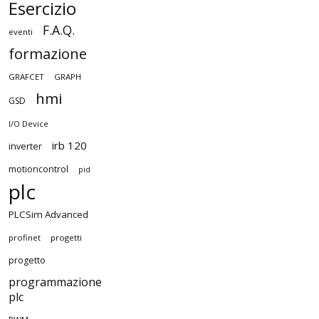
Esercizio
F.A.Q.
eventi
formazione
GRAFCET
GRAPH
hmi
GSD
I/O Device
irb 120
inverter
motioncontrol
pid
plc
PLCSim Advanced
profinet
progetti
progetto
programmazione
plc