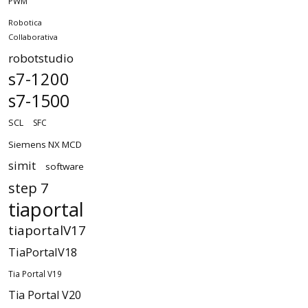
PWM
Robotica
Collaborativa
robotstudio
s7-1200
s7-1500
SCL
SFC
Siemens NX MCD
simit
software
step 7
tiaportal
tiaportalV17
TiaPortalV18
Tia Portal V19
Tia Portal V20