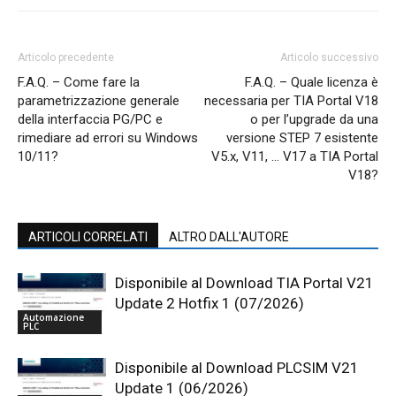
Articolo precedente
Articolo successivo
F.A.Q. – Come fare la
F.A.Q. – Quale licenza è
parametrizzazione generale
necessaria per TIA Portal V18
della interfaccia PG/PC e
o per l’upgrade da una
rimediare ad errori su Windows
versione STEP 7 esistente
10/11?
V5.x, V11, … V17 a TIA Portal
V18?
ARTICOLI CORRELATI
ALTRO DALL'AUTORE
Disponibile al Download TIA Portal V21
Update 2 Hotfix 1 (07/2026)
Automazione
PLC
Disponibile al Download PLCSIM V21
Update 1 (06/2026)