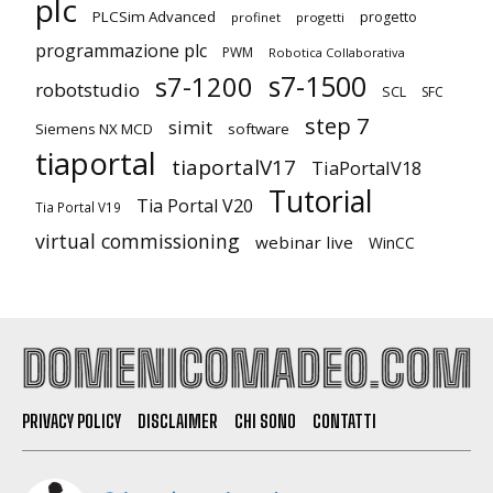
plc
PLCSim Advanced
progetto
profinet
progetti
programmazione plc
PWM
Robotica Collaborativa
s7-1500
s7-1200
robotstudio
SCL
SFC
step 7
simit
Siemens NX MCD
software
tiaportal
tiaportalV17
TiaPortalV18
Tutorial
Tia Portal V20
Tia Portal V19
virtual commissioning
webinar live
WinCC
PRIVACY POLICY
DISCLAIMER
CHI SONO
CONTATTI