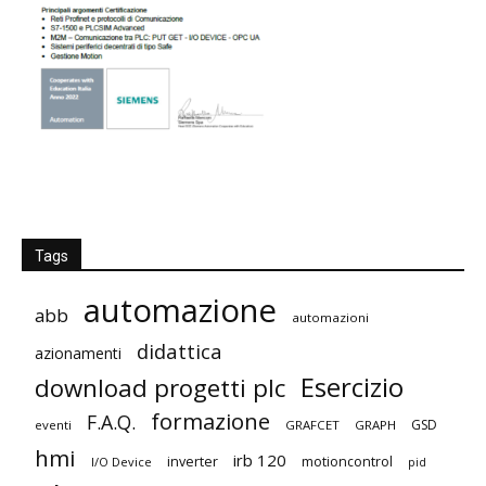
Tags
automazione
abb
automazioni
didattica
azionamenti
Esercizio
download progetti plc
formazione
F.A.Q.
GSD
eventi
GRAFCET
GRAPH
hmi
irb 120
inverter
motioncontrol
I/O Device
pid