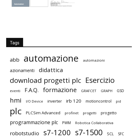
Tags
automazione
abb
automazioni
didattica
azionamenti
Esercizio
download progetti plc
formazione
F.A.Q.
GSD
eventi
GRAFCET
GRAPH
hmi
irb 120
inverter
motioncontrol
I/O Device
pid
plc
PLCSim Advanced
progetto
profinet
progetti
programmazione plc
PWM
Robotica Collaborativa
s7-1500
s7-1200
robotstudio
SCL
SFC