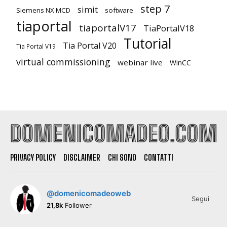
step 7
simit
Siemens NX MCD
software
tiaportal
tiaportalV17
TiaPortalV18
Tutorial
Tia Portal V20
Tia Portal V19
virtual commissioning
webinar live
WinCC
PRIVACY POLICY
DISCLAIMER
CHI SONO
CONTATTI
@domenicomadeoweb
Segui
21,8k
Follower