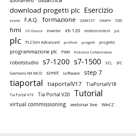
azionamenti
Esercizio
download progetti plc
formazione
F.A.Q.
GSD
eventi
GRAFCET
GRAPH
hmi
irb 120
inverter
motioncontrol
I/O Device
pid
plc
PLCSim Advanced
progetto
profinet
progetti
programmazione plc
PWM
Robotica Collaborativa
s7-1500
s7-1200
robotstudio
SCL
SFC
step 7
simit
Siemens NX MCD
software
tiaportal
tiaportalV17
TiaPortalV18
Tutorial
Tia Portal V20
Tia Portal V19
virtual commissioning
webinar live
WinCC