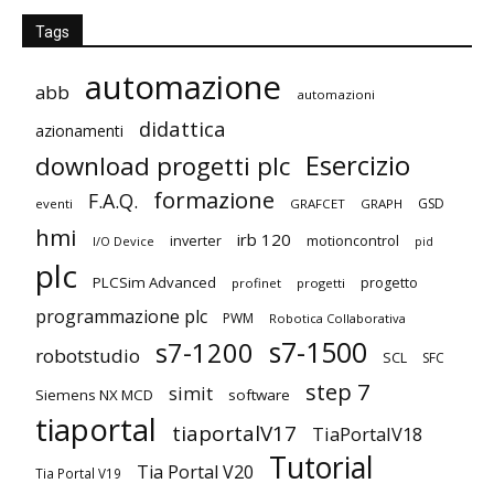
Tags
automazione
abb
automazioni
didattica
azionamenti
Esercizio
download progetti plc
formazione
F.A.Q.
GSD
eventi
GRAFCET
GRAPH
hmi
irb 120
inverter
motioncontrol
I/O Device
pid
plc
PLCSim Advanced
progetto
profinet
progetti
programmazione plc
PWM
Robotica Collaborativa
s7-1500
s7-1200
robotstudio
SCL
SFC
step 7
simit
Siemens NX MCD
software
tiaportal
tiaportalV17
TiaPortalV18
Tutorial
Tia Portal V20
Tia Portal V19