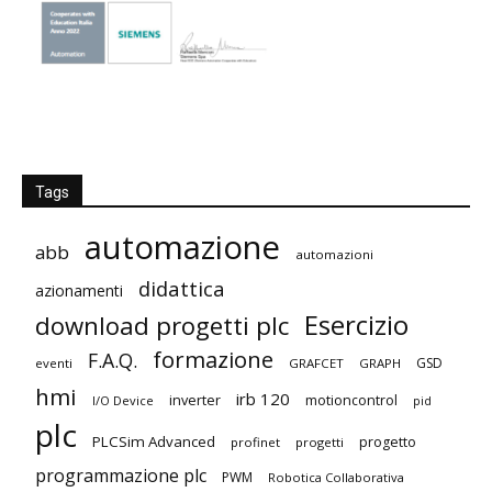
Tags
automazione
abb
automazioni
didattica
azionamenti
Esercizio
download progetti plc
formazione
F.A.Q.
GSD
eventi
GRAFCET
GRAPH
hmi
irb 120
inverter
motioncontrol
I/O Device
pid
plc
PLCSim Advanced
progetto
profinet
progetti
programmazione plc
PWM
Robotica Collaborativa