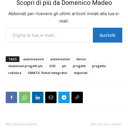
Scopri di più da Domenico Madeo
Abbonati per ricevere gli ultimi articoli inviati alla tua e-
mail.
Digita la tua e-mail...
Iscriviti
TAGS
automazione
automazioni
denso
download progetti plc
GSD
plc
progetti
progetto
robotica
SIMATIC Robot Integrator
tiaportal
Articolo precedente
Articolo successivo