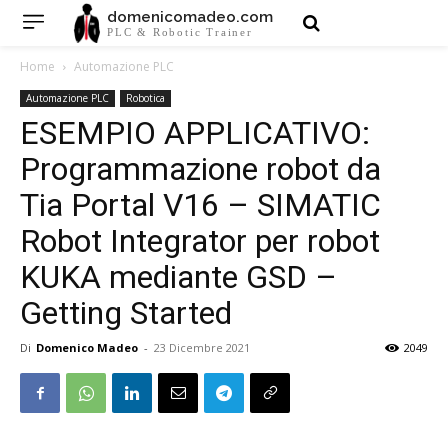
domenicomadeo.com
PLC & Robotic Trainer
Home
Automazione PLC
Automazione PLC
Robotica
ESEMPIO APPLICATIVO:
Programmazione robot da
Tia Portal V16 – SIMATIC
Robot Integrator per robot
KUKA mediante GSD –
Getting Started
Di
Domenico Madeo
-
23 Dicembre 2021
2049