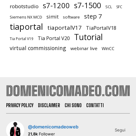
s7-1500
s7-1200
robotstudio
SCL
SFC
step 7
simit
Siemens NX MCD
software
tiaportal
tiaportalV17
TiaPortalV18
Tutorial
Tia Portal V20
Tia Portal V19
virtual commissioning
webinar live
WinCC
PRIVACY POLICY
DISCLAIMER
CHI SONO
CONTATTI
@domenicomadeoweb
Segui
21,8k
Follower