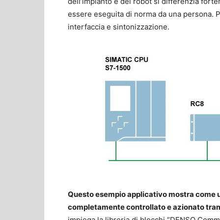
dell’impianto e del robot si differenzia for
essere eseguita di norma da una persona. Per
interfaccia e sintonizzazione.
Questo esempio applicativo mostra come u
completamente controllato e azionato tra
impiega la libreria di blocchi “DENSO Comma