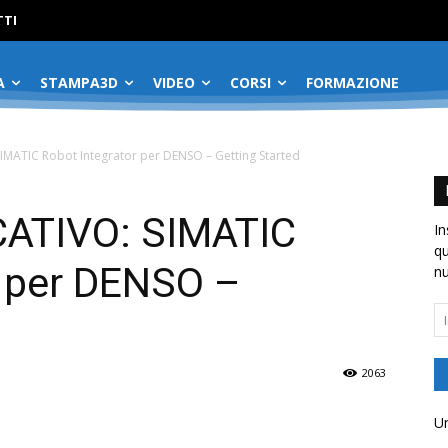
No menu items!
TI
A
STAMPA3D
VIDEO
CORSI
FORMAZIONE
IMATIC Robot Integrator per DENSO – Getting Started
ATIVO: SIMATIC
In
qu
r per DENSO –
nu
In
em
2063
Un