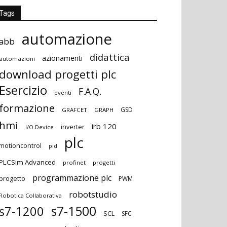
Tags
automazione
abb
didattica
azionamenti
automazioni
download progetti plc
Esercizio
F.A.Q.
eventi
formazione
GSD
GRAFCET
GRAPH
hmi
irb 120
inverter
I/O Device
plc
motioncontrol
pid
PLCSim Advanced
profinet
progetti
programmazione plc
progetto
PWM
robotstudio
Robotica Collaborativa
s7-1500
s7-1200
SCL
SFC