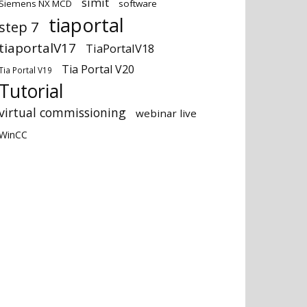
simit
Siemens NX MCD
software
tiaportal
step 7
tiaportalV17
TiaPortalV18
Tia Portal V20
Tia Portal V19
Tutorial
virtual commissioning
webinar live
WinCC