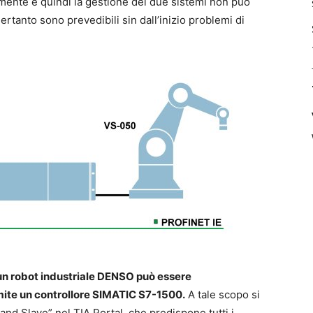
temente e quindi la gestione dei due sistemi non può
tanto sono prevedibili sin dall’inizio problemi di
n robot industriale DENSO può essere
mite un controllore SIMATIC S7-1500.
A tale scopo si
nd Slave” nel TIA Portal, che predispone tutti i