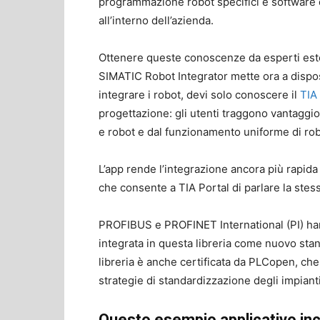
programmazione robot specifici e software 
all’interno dell’azienda.
Ottenere queste conoscenze da esperti este
SIMATIC Robot Integrator mette ora a disposiz
integrare i robot, devi solo conoscere il
TIA
progettazione: gli utenti traggono vantagg
e robot e dal funzionamento uniforme di robo
L’app rende l’integrazione ancora più rapid
che consente a TIA Portal di parlare la stess
PROFIBUS e PROFINET International (PI) han
integrata in questa libreria come nuovo sta
libreria è anche certificata da PLCopen, che
strategie di standardizzazione degli impianti
Questo esempio applicativo in