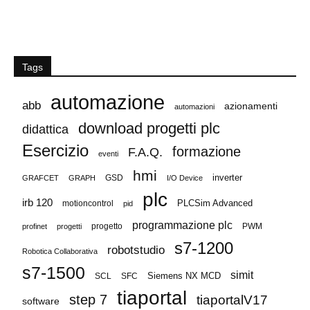
Tags
automazione
abb
azionamenti
automazioni
download progetti plc
didattica
Esercizio
formazione
F.A.Q.
eventi
hmi
GSD
inverter
GRAFCET
GRAPH
I/O Device
plc
irb 120
PLCSim Advanced
motioncontrol
pid
programmazione plc
progetto
PWM
profinet
progetti
s7-1200
robotstudio
Robotica Collaborativa
s7-1500
simit
Siemens NX MCD
SCL
SFC
tiaportal
step 7
tiaportalV17
software