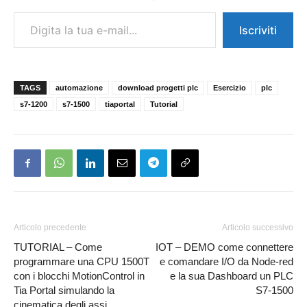
Digita la tua e-mail...
Iscriviti
TAGS
automazione
download progetti plc
Esercizio
plc
s7-1200
s7-1500
tiaportal
Tutorial
Articolo precedente
Articolo successivo
TUTORIAL – Come
IOT – DEMO come connettere
programmare una CPU 1500T
e comandare I/O da Node-red
con i blocchi MotionControl in
e la sua Dashboard un PLC
Tia Portal simulando la
S7-1500
cinematica degli assi