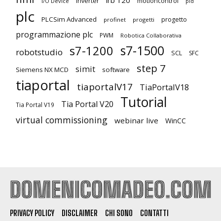
inverter
motioncontrol
I/O Device
pid
plc
PLCSim Advanced
progetto
profinet
progetti
programmazione plc
PWM
Robotica Collaborativa
s7-1500
s7-1200
robotstudio
SCL
SFC
step 7
simit
Siemens NX MCD
software
tiaportal
tiaportalV17
TiaPortalV18
Tutorial
Tia Portal V20
Tia Portal V19
virtual commissioning
webinar live
WinCC
PRIVACY POLICY
DISCLAIMER
CHI SONO
CONTATTI