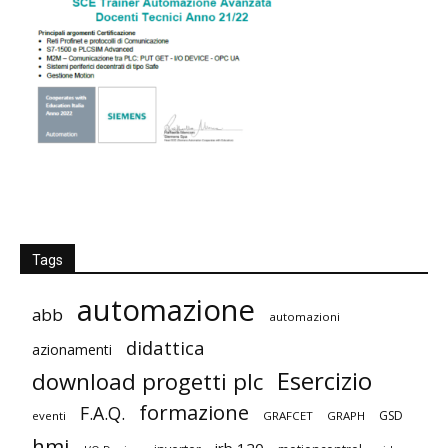
Tags
automazione
abb
automazioni
didattica
azionamenti
Esercizio
download progetti plc
formazione
F.A.Q.
GSD
eventi
GRAFCET
GRAPH
hmi
irb 120