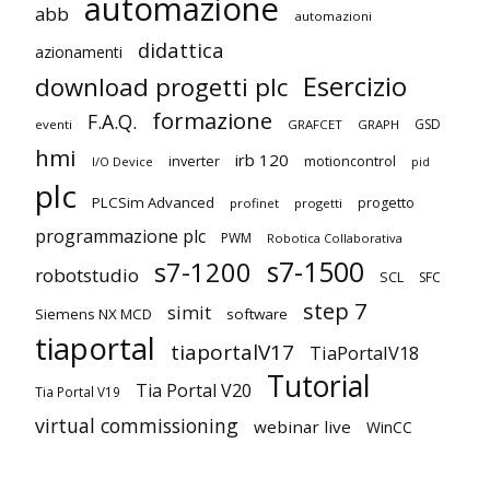
automazione
abb
automazioni
didattica
azionamenti
Esercizio
download progetti plc
formazione
F.A.Q.
GSD
eventi
GRAFCET
GRAPH
hmi
irb 120
inverter
motioncontrol
I/O Device
pid
plc
PLCSim Advanced
progetto
profinet
progetti
programmazione plc
PWM
Robotica Collaborativa
s7-1500
s7-1200
robotstudio
SCL
SFC
step 7
simit
Siemens NX MCD
software
tiaportal
tiaportalV17
TiaPortalV18
Tutorial
Tia Portal V20
Tia Portal V19
virtual commissioning
webinar live
WinCC