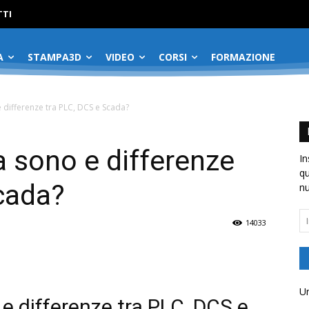
No menu items!
TI
A
STAMPA3D
VIDEO
CORSI
FORMAZIONE
 differenze tra PLC, DCS e Scada?
a sono e differenze
In
qu
cada?
nu
In
14033
em
Un
e differenze tra PLC, DCS e