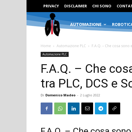
PRIVACY
DISCLAIMER
CHI SONO
CONTAT
AUTOMAZIONE
ROBOTIC
Home
Automazione PLC
F.A.Q. – Che cosa sono e
Automazione PLC
F.A.Q. – Che cos
tra PLC, DCS e S
Di
Domenico Madeo
-
2 Luglio 2022
F.A.Q. – Che cosa sono 