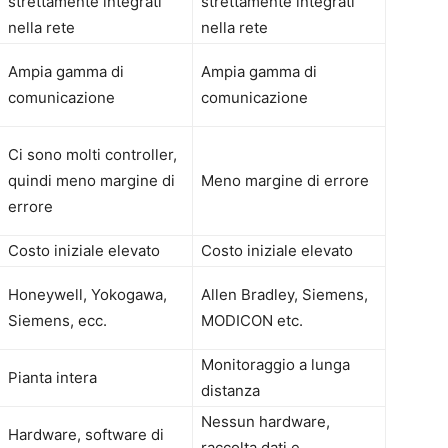
strettamente integrati
strettamente integrati
nella rete
nella rete
Ampia gamma di
Ampia gamma di
comunicazione
comunicazione
Ci sono molti controller,
quindi meno margine di
Meno margine di errore
errore
Costo iniziale elevato
Costo iniziale elevato
Honeywell, Yokogawa,
Allen Bradley, Siemens,
Siemens, ecc.
MODICON etc.
Monitoraggio a lunga
Pianta intera
distanza
Nessun hardware,
Hardware, software di
raccolta dati e