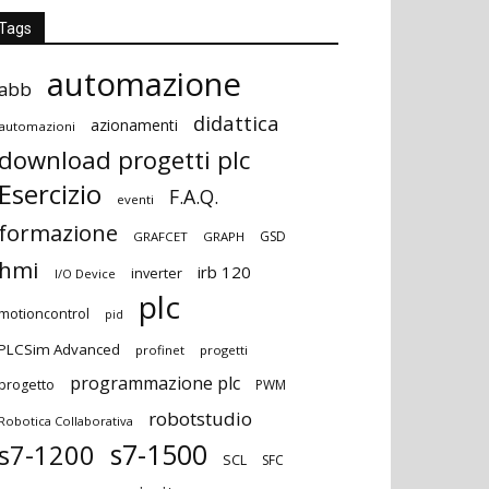
Tags
automazione
abb
didattica
azionamenti
automazioni
download progetti plc
Esercizio
F.A.Q.
eventi
formazione
GSD
GRAFCET
GRAPH
hmi
irb 120
inverter
I/O Device
plc
motioncontrol
pid
PLCSim Advanced
profinet
progetti
programmazione plc
progetto
PWM
robotstudio
Robotica Collaborativa
s7-1500
s7-1200
SCL
SFC