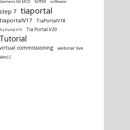
simit
Siemens NX MCD
software
tiaportal
step 7
tiaportalV17
TiaPortalV18
Tia Portal V20
Tia Portal V19
Tutorial
virtual commissioning
webinar live
WinCC