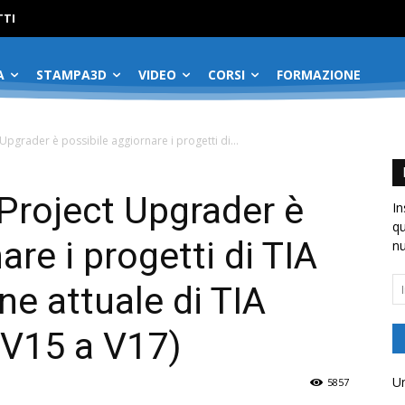
No menu items!
TI
A
STAMPA3D
VIDEO
CORSI
FORMAZIONE
 Upgrader è possibile aggiornare i progetti di...
 Project Upgrader è
In
qu
are i progetti di TIA
nu
In
one attuale di TIA
em
a V15 a V17)
Un
5857