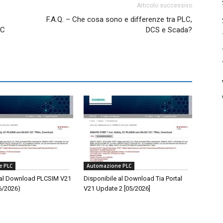
Articolo successivo
F.A.Q. – Che cosa sono e differenze tra PLC,
LC
DCS e Scada?
e PLC
Automazione PLC
 al Download PLCSIM V21
Disponibile al Download Tia Portal
6/2026)
V21 Update 2 [05/2026]