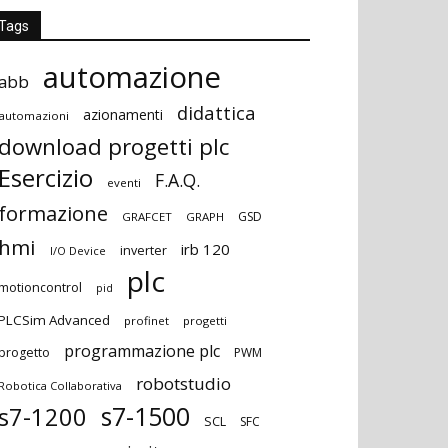
Tags
automazione
abb
didattica
azionamenti
automazioni
download progetti plc
Esercizio
F.A.Q.
eventi
formazione
GSD
GRAFCET
GRAPH
hmi
irb 120
inverter
I/O Device
plc
motioncontrol
pid
PLCSim Advanced
profinet
progetti
programmazione plc
progetto
PWM
robotstudio
Robotica Collaborativa
s7-1500
s7-1200
SCL
SFC