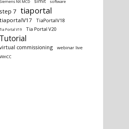
simit
Siemens NX MCD
software
tiaportal
step 7
tiaportalV17
TiaPortalV18
Tia Portal V20
Tia Portal V19
Tutorial
virtual commissioning
webinar live
WinCC