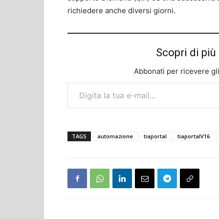
richiedere anche diversi giorni.
Scopri di p
Abbonati per ricevere gli u
Digita la tua e-mail...
TAGS
automazione
tiaportal
tiaportalV16