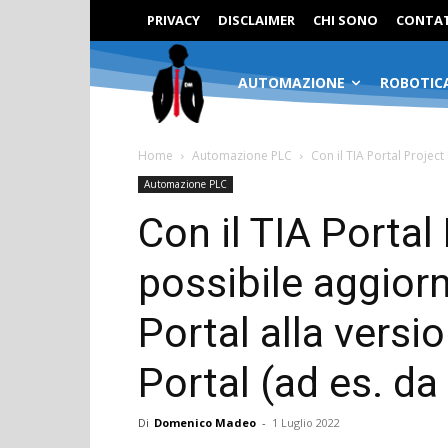
PRIVACY
DISCLAIMER
CHI SONO
CONTAT
AUTOMAZIONE
ROBOTIC
Home
Automazione PLC
Con il TIA Portal Project
Automazione PLC
Con il TIA Portal
possibile aggiorn
Portal alla versi
Portal (ad es. d
Di
Domenico Madeo
-
1 Luglio 2022