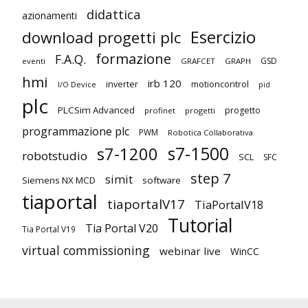
didattica
azionamenti
Esercizio
download progetti plc
formazione
F.A.Q.
GSD
eventi
GRAFCET
GRAPH
hmi
irb 120
inverter
motioncontrol
I/O Device
pid
plc
PLCSim Advanced
progetto
profinet
progetti
programmazione plc
PWM
Robotica Collaborativa
s7-1500
s7-1200
robotstudio
SCL
SFC
step 7
simit
Siemens NX MCD
software
tiaportal
tiaportalV17
TiaPortalV18
Tutorial
Tia Portal V20
Tia Portal V19
virtual commissioning
webinar live
WinCC