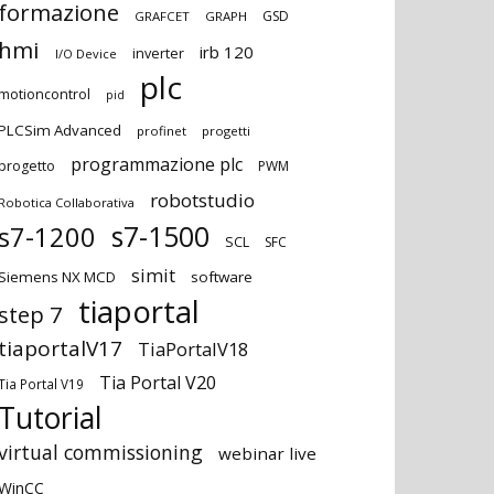
formazione
GSD
GRAFCET
GRAPH
hmi
irb 120
inverter
I/O Device
plc
motioncontrol
pid
PLCSim Advanced
profinet
progetti
programmazione plc
progetto
PWM
robotstudio
Robotica Collaborativa
s7-1500
s7-1200
SCL
SFC
simit
Siemens NX MCD
software
tiaportal
step 7
tiaportalV17
TiaPortalV18
Tia Portal V20
Tia Portal V19
Tutorial
virtual commissioning
webinar live
WinCC