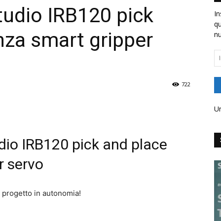
udio IRB120 pick
In
qu
nza smart gripper
nu
In
em
722
Un
o IRB120 pick and place
r servo
il progetto in autonomia!