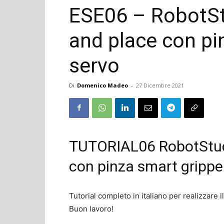
ESE06 – RobotSt
and place con pi
servo
Di
Domenico Madeo
-
27 Dicembre 2021
TUTORIAL06 RobotStudi
con pinza smart grippe
Tutorial completo in italiano per realizzare 
Buon lavoro!