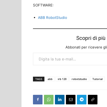
SOFTWARE:
ABB RobotStudio
Scopri di p
Abbonati per ricevere gli u
Digita la tua e-mail...
TAGS
abb
irb 120
robotstudio
Tutorial