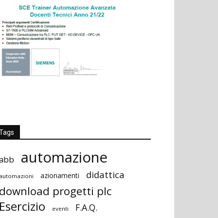
Tags
automazione
abb
didattica
azionamenti
automazioni
download progetti plc
Esercizio
F.A.Q.
eventi