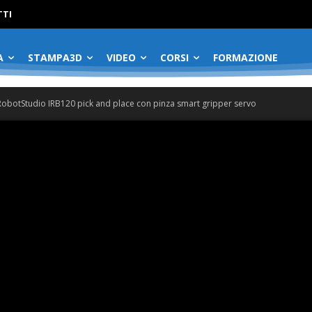
No menu items!
TI
A
STAMPA3D
VIDEO
CORSI
FORMAZIONE
RobotStudio IRB120 pick and place con pinza smart gripper servo