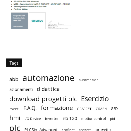
Tags
automazione
abb
automazioni
didattica
azionamenti
Esercizio
download progetti plc
formazione
F.A.Q.
GSD
eventi
GRAFCET
GRAPH
hmi
irb 120
inverter
motioncontrol
I/O Device
pid
plc
PLCSim Advanced
progetto
profinet
progetti