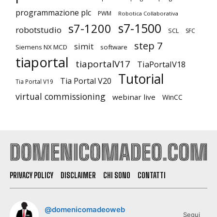
programmazione plc
PWM
Robotica Collaborativa
s7-1500
s7-1200
robotstudio
SCL
SFC
step 7
simit
Siemens NX MCD
software
tiaportal
tiaportalV17
TiaPortalV18
Tutorial
Tia Portal V20
Tia Portal V19
virtual commissioning
webinar live
WinCC
PRIVACY POLICY
DISCLAIMER
CHI SONO
CONTATTI
@domenicomadeoweb
Segui