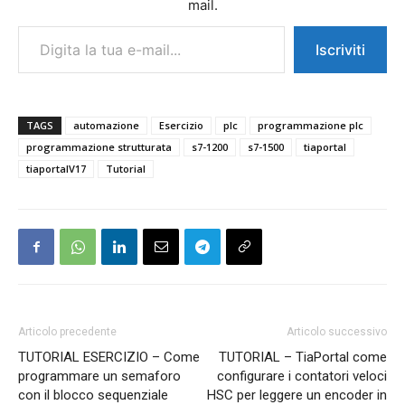
mail.
Digita la tua e-mail...
Iscriviti
TAGS
automazione
Esercizio
plc
programmazione plc
programmazione strutturata
s7-1200
s7-1500
tiaportal
tiaportalV17
Tutorial
Articolo precedente
Articolo successivo
TUTORIAL ESERCIZIO – Come
TUTORIAL – TiaPortal come
programmare un semaforo
configurare i contatori veloci
con il blocco sequenziale
HSC per leggere un encoder in