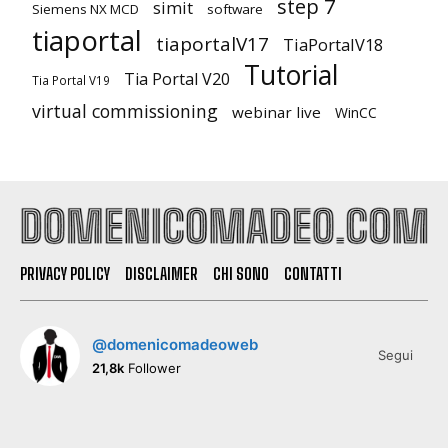
step 7
simit
Siemens NX MCD
software
tiaportal
tiaportalV17
TiaPortalV18
Tutorial
Tia Portal V20
Tia Portal V19
virtual commissioning
webinar live
WinCC
PRIVACY POLICY
DISCLAIMER
CHI SONO
CONTATTI
@domenicomadeoweb
Segui
21,8k
Follower