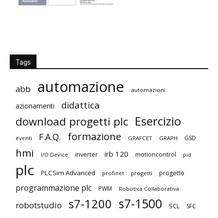
Tags
automazione
abb
automazioni
didattica
azionamenti
Esercizio
download progetti plc
formazione
F.A.Q.
GSD
eventi
GRAFCET
GRAPH
hmi
irb 120
inverter
motioncontrol
I/O Device
pid
plc
PLCSim Advanced
progetto
profinet
progetti
programmazione plc
PWM
Robotica Collaborativa
s7-1500
s7-1200
robotstudio
SCL
SFC