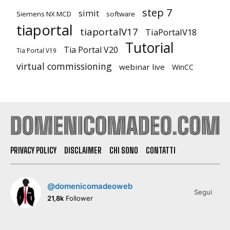
step 7
simit
Siemens NX MCD
software
tiaportal
tiaportalV17
TiaPortalV18
Tutorial
Tia Portal V20
Tia Portal V19
virtual commissioning
webinar live
WinCC
PRIVACY POLICY
DISCLAIMER
CHI SONO
CONTATTI
@domenicomadeoweb
Segui
21,8k
Follower