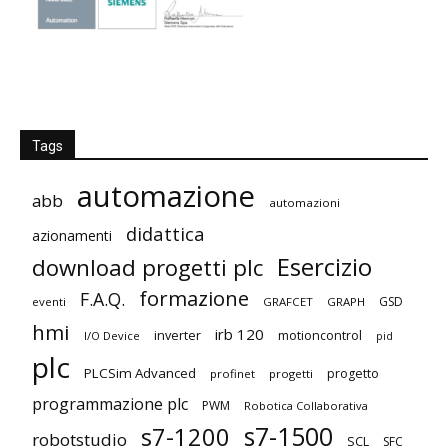
Tags
automazione
abb
automazioni
didattica
azionamenti
Esercizio
download progetti plc
formazione
F.A.Q.
GSD
eventi
GRAFCET
GRAPH
hmi
irb 120
inverter
motioncontrol
I/O Device
pid
plc
PLCSim Advanced
progetto
profinet
progetti
programmazione plc
PWM
Robotica Collaborativa
s7-1500
s7-1200
robotstudio
SCL
SFC