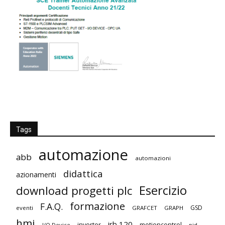
Tags
automazione
abb
automazioni
didattica
azionamenti
Esercizio
download progetti plc
formazione
F.A.Q.
GSD
eventi
GRAFCET
GRAPH
hmi
irb 120
inverter
motioncontrol
I/O Device
pid