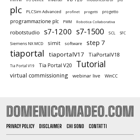
plc
PLCSim Advanced
progetto
profinet
progetti
programmazione plc
PWM
Robotica Collaborativa
s7-1500
s7-1200
robotstudio
SCL
SFC
step 7
simit
Siemens NX MCD
software
tiaportal
tiaportalV17
TiaPortalV18
Tutorial
Tia Portal V20
Tia Portal V19
virtual commissioning
webinar live
WinCC
PRIVACY POLICY
DISCLAIMER
CHI SONO
CONTATTI