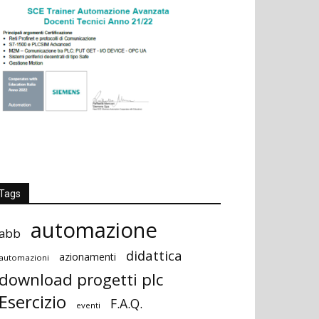
Tags
automazione
abb
didattica
azionamenti
automazioni
download progetti plc
Esercizio
F.A.Q.
eventi