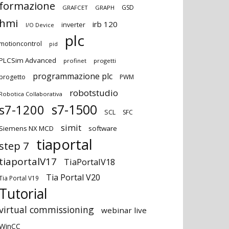
formazione
GSD
GRAFCET
GRAPH
hmi
irb 120
inverter
I/O Device
plc
motioncontrol
pid
PLCSim Advanced
profinet
progetti
programmazione plc
progetto
PWM
robotstudio
Robotica Collaborativa
s7-1500
s7-1200
SCL
SFC
simit
Siemens NX MCD
software
tiaportal
step 7
tiaportalV17
TiaPortalV18
Tia Portal V20
Tia Portal V19
Tutorial
virtual commissioning
webinar live
WinCC