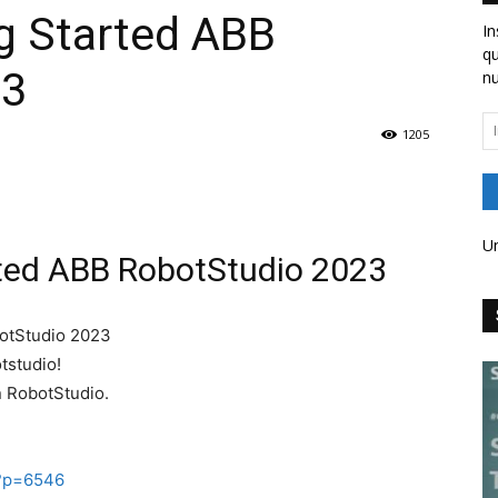
g Started ABB
In
qu
23
nu
In
1205
em
Un
ted ABB RobotStudio 2023
botStudio 2023
otstudio!
n RobotStudio.
?p=6546