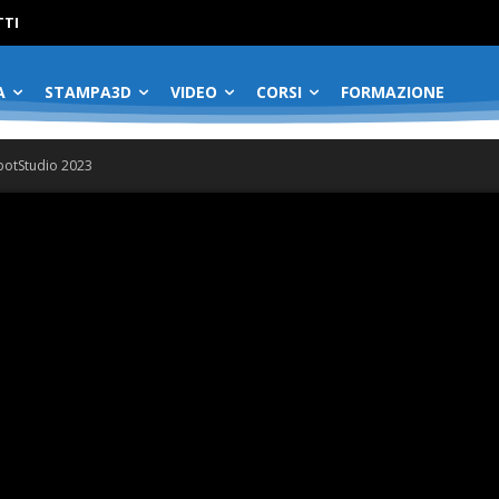
No menu items!
TI
A
STAMPA3D
VIDEO
CORSI
FORMAZIONE
botStudio 2023