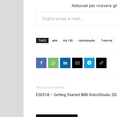
Abbonati per ricevere gli u
Digita la tua e-mail...
TAGS
abb
irb 120
robotstudio
Tutorial
Articolo precedente
ESE01A – Getting Started ABB RobotStudio 20