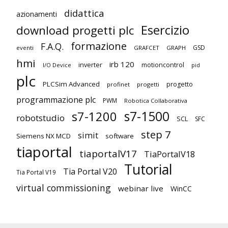
didattica
azionamenti
Esercizio
download progetti plc
formazione
F.A.Q.
GSD
eventi
GRAFCET
GRAPH
hmi
irb 120
inverter
motioncontrol
I/O Device
pid
plc
PLCSim Advanced
progetto
profinet
progetti
programmazione plc
PWM
Robotica Collaborativa
s7-1500
s7-1200
robotstudio
SCL
SFC
step 7
simit
Siemens NX MCD
software
tiaportal
tiaportalV17
TiaPortalV18
Tutorial
Tia Portal V20
Tia Portal V19
virtual commissioning
webinar live
WinCC