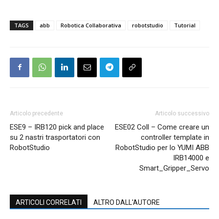
TAGS
abb
Robotica Collaborativa
robotstudio
Tutorial
Articolo precedente
Articolo successivo
ESE9 – IRB120 pick and place
ESE02 Coll – Come creare un
su 2 nastri trasportatori con
controller template in
RobotStudio
RobotStudio per lo YUMI ABB
IRB14000 e
Smart_Gripper_Servo
ARTICOLI CORRELATI
ALTRO DALL'AUTORE