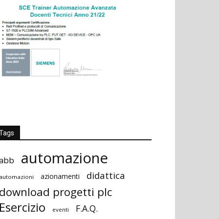
Tags
automazione
abb
didattica
azionamenti
automazioni
download progetti plc
Esercizio
F.A.Q.
eventi