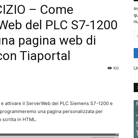
IZIO – Come
In
qu
erWeb del PLC S7-1200
nu
In
na pagina web di
em
con Tiaportal
Un
922
 e attivare il ServerWeb del PLC Siemens S7-1200 e
se, programmeremo una pagina personalizzata per
 scritta in HTML.