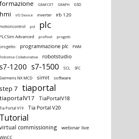
formazione
GSD
GRAFCET
GRAPH
hmi
irb 120
inverter
I/O Device
plc
motioncontrol
pid
PLCSim Advanced
profinet
progetti
programmazione plc
progetto
PWM
robotstudio
Robotica Collaborativa
s7-1500
s7-1200
SCL
SFC
simit
Siemens NX MCD
software
tiaportal
step 7
tiaportalV17
TiaPortalV18
Tia Portal V20
Tia Portal V19
Tutorial
virtual commissioning
webinar live
WinCC