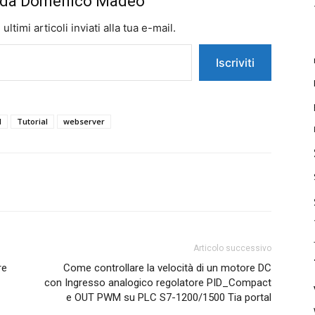
iù da Domenico Madeo
ltimi articoli inviati alla tua e-mail.
Iscriviti
l
Tutorial
webserver
Articolo successivo
re
Come controllare la velocità di un motore DC
con Ingresso analogico regolatore PID_Compact
e OUT PWM su PLC S7-1200/1500 Tia portal