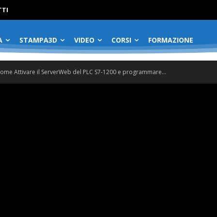
No menu items!
TI
A
STAMPA3D
VIDEO
CORSI
FORMAZIONE
ome Attivare il ServerWeb del PLC S7-1200 e programmare...