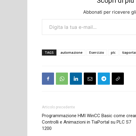
Scopri di p
Abbonati per ricevere gli u
Digita la tua e-mail...
TAGS
automazione
Esercizio
plc
tiaporta
Articolo precedente
Programmazione HMI WinCC Basic come crea
Controlli e Animazioni in TiaPortal su PLC S7
1200