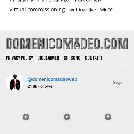
Tia Portal V19
virtual commissioning
webinar live
WinCC
PRIVACY POLICY
DISCLAIMER
CHI SONO
CONTATTI
@domenicomadeoweb
Segui
21,8k
Follower