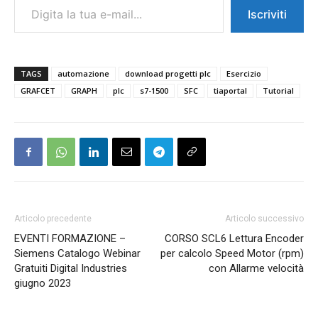
Iscriviti
TAGS
automazione
download progetti plc
Esercizio
GRAFCET
GRAPH
plc
s7-1500
SFC
tiaportal
Tutorial
Articolo precedente
Articolo successivo
EVENTI FORMAZIONE –
CORSO SCL6 Lettura Encoder
Siemens Catalogo Webinar
per calcolo Speed Motor (rpm)
Gratuiti Digital Industries
con Allarme velocità
giugno 2023