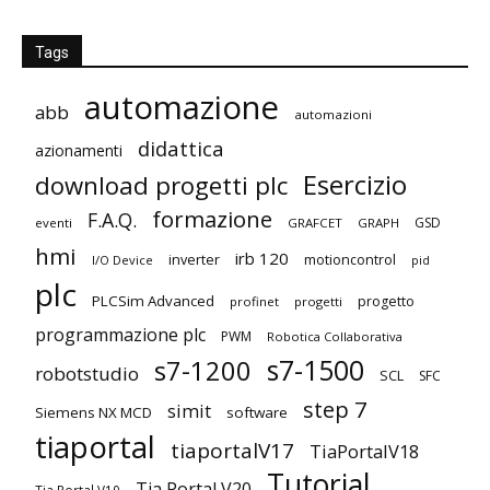
Tags
automazione
abb
automazioni
didattica
azionamenti
Esercizio
download progetti plc
formazione
F.A.Q.
GSD
eventi
GRAFCET
GRAPH
hmi
irb 120
inverter
motioncontrol
I/O Device
pid
plc
PLCSim Advanced
progetto
profinet
progetti
programmazione plc
PWM
Robotica Collaborativa
s7-1500
s7-1200
robotstudio
SCL
SFC
step 7
simit
Siemens NX MCD
software
tiaportal
tiaportalV17
TiaPortalV18
Tutorial
Tia Portal V20