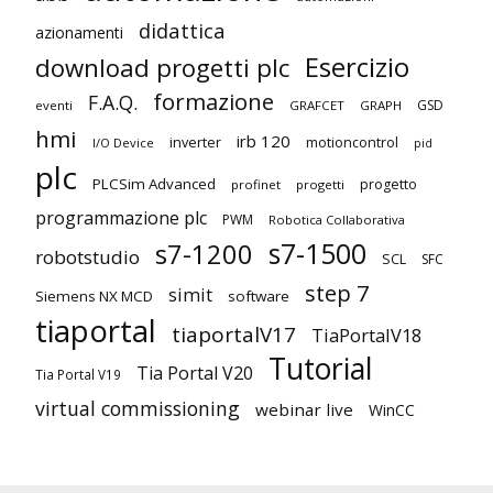
didattica
azionamenti
Esercizio
download progetti plc
formazione
F.A.Q.
GSD
eventi
GRAFCET
GRAPH
hmi
irb 120
inverter
motioncontrol
I/O Device
pid
plc
PLCSim Advanced
progetto
profinet
progetti
programmazione plc
PWM
Robotica Collaborativa
s7-1500
s7-1200
robotstudio
SCL
SFC
step 7
simit
Siemens NX MCD
software
tiaportal
tiaportalV17
TiaPortalV18
Tutorial
Tia Portal V20
Tia Portal V19
virtual commissioning
webinar live
WinCC