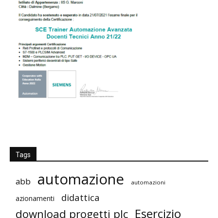
Tags
automazione
abb
automazioni
didattica
azionamenti
Esercizio
download progetti plc