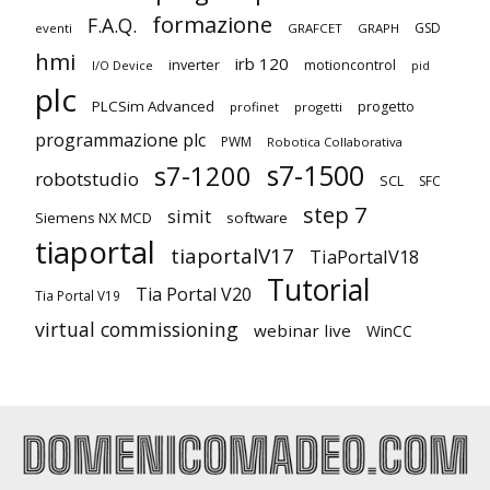
formazione
F.A.Q.
GSD
eventi
GRAFCET
GRAPH
hmi
irb 120
inverter
motioncontrol
I/O Device
pid
plc
PLCSim Advanced
progetto
profinet
progetti
programmazione plc
PWM
Robotica Collaborativa
s7-1500
s7-1200
robotstudio
SCL
SFC
step 7
simit
Siemens NX MCD
software
tiaportal
tiaportalV17
TiaPortalV18
Tutorial
Tia Portal V20
Tia Portal V19
virtual commissioning
webinar live
WinCC