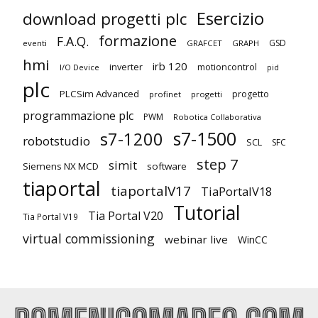
Esercizio
download progetti plc
formazione
F.A.Q.
GSD
eventi
GRAFCET
GRAPH
hmi
irb 120
inverter
motioncontrol
I/O Device
pid
plc
PLCSim Advanced
progetto
profinet
progetti
programmazione plc
PWM
Robotica Collaborativa
s7-1500
s7-1200
robotstudio
SCL
SFC
step 7
simit
Siemens NX MCD
software
tiaportal
tiaportalV17
TiaPortalV18
Tutorial
Tia Portal V20
Tia Portal V19
virtual commissioning
webinar live
WinCC