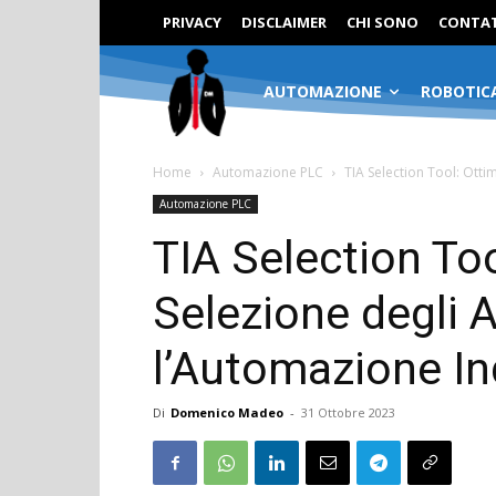
PRIVACY
DISCLAIMER
CHI SONO
CONTAT
AUTOMAZIONE
ROBOTIC
Home
Automazione PLC
TIA Selection Tool: Otti
Automazione PLC
TIA Selection Too
Selezione degli A
l’Automazione In
Di
Domenico Madeo
-
31 Ottobre 2023