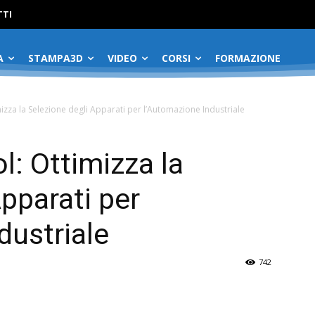
No menu items!
TI
A
STAMPA3D
VIDEO
CORSI
FORMAZIONE
mizza la Selezione degli Apparati per l’Automazione Industriale
l: Ottimizza la
pparati per
dustriale
742