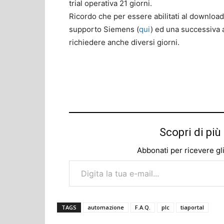
trial operativa 21 giorni.
Ricordo che per essere abilitati al download
supporto Siemens (
qui
) ed una successiva 
richiedere anche diversi giorni.
Scopri di p
Abbonati per ricevere gli u
Digita la tua e-mail...
TAGS
automazione
F.A.Q.
plc
tiaportal