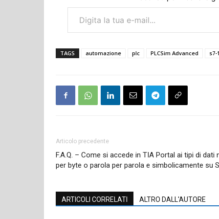
Digita la tua e-mail...
TAGS
automazione
plc
PLCSim Advanced
s7-
Articolo precedente
F.A.Q. – Come si accede in TIA Portal ai tipi di dati n
per byte o parola per parola e simbolicamente su
ARTICOLI CORRELATI
ALTRO DALL'AUTORE