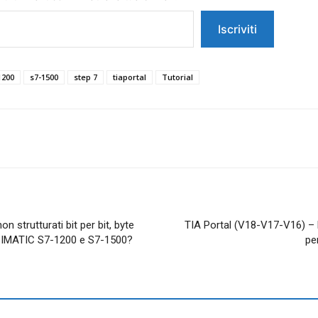
Iscriviti
1200
s7-1500
step 7
tiaportal
Tutorial
on strutturati bit per bit, byte
TIA Portal (V18-V17-V16) – 
 SIMATIC S7-1200 e S7-1500?
pe