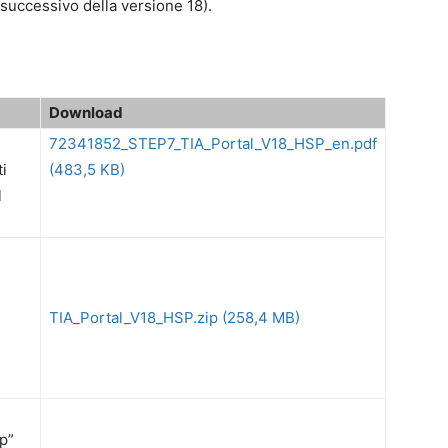
successivo della versione 18).
Download
72341852_STEP7_TIA_Portal_V18_HSP_en.pdf
i
(483,5 KB)
l
TIA_Portal_V18_HSP.zip (258,4 MB)
p”