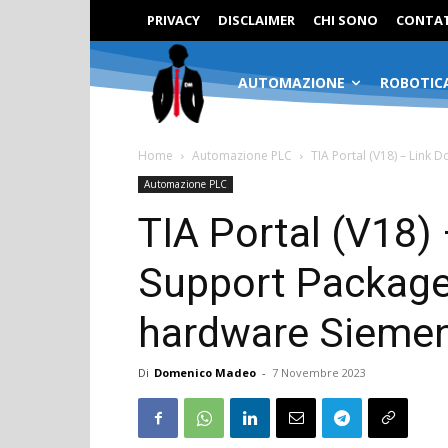
PRIVACY
DISCLAIMER
CHI SONO
CONTAT
AUTOMAZIONE
ROBOTIC
Home
Automazione PLC
TIA Portal (V18) – Link 
Automazione PLC
TIA Portal (V18)
Support Package 
hardware Siemen
Di
Domenico Madeo
-
7 Novembre 2023