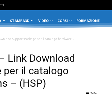
No menu items!
TI
A
STAMPA3D
VIDEO
CORSI
FORMAZIONE
Download Support Package per il catalogo hardware...
 – Link Download
per il catalogo
s – (HSP)
2424