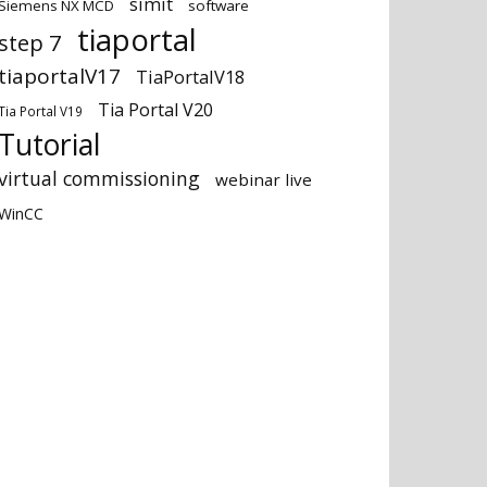
simit
Siemens NX MCD
software
tiaportal
step 7
tiaportalV17
TiaPortalV18
Tia Portal V20
Tia Portal V19
Tutorial
virtual commissioning
webinar live
WinCC