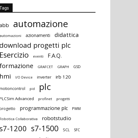
Tags
automazione
abb
didattica
azionamenti
automazioni
download progetti plc
Esercizio
F.A.Q.
eventi
formazione
GSD
GRAFCET
GRAPH
hmi
irb 120
inverter
I/O Device
plc
motioncontrol
pid
PLCSim Advanced
profinet
progetti
programmazione plc
progetto
PWM
robotstudio
Robotica Collaborativa
s7-1500
s7-1200
SCL
SFC