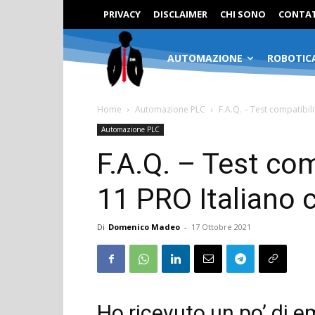
PRIVACY
DISCLAIMER
CHI SONO
CONTAT
AUTOMAZIONE
ROBOTIC
Home
Automazione PLC
F.A.Q. – Test compatibil
Automazione PLC
F.A.Q. – Test co
11 PRO Italiano 
Di
Domenico Madeo
-
17 Ottobre 2021
Ho ricevuto un po’ di e