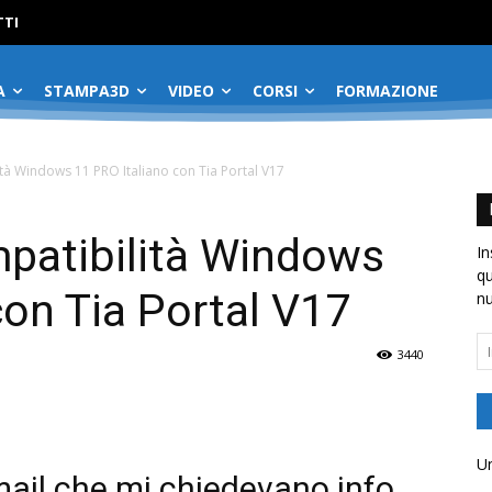
No menu items!
TI
A
STAMPA3D
VIDEO
CORSI
FORMAZIONE
ità Windows 11 PRO Italiano con Tia Portal V17
mpatibilità Windows
In
qu
con Tia Portal V17
nu
In
3440
em
Un
mail che mi chiedevano info