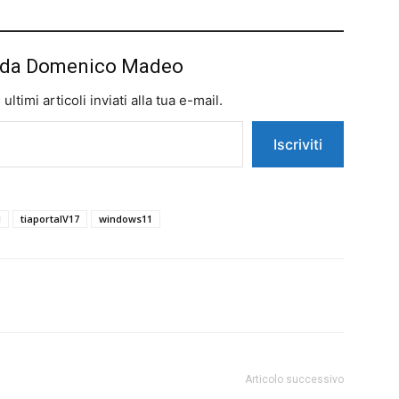
iù da Domenico Madeo
ltimi articoli inviati alla tua e-mail.
Iscriviti
l
tiaportalV17
windows11
Articolo successivo