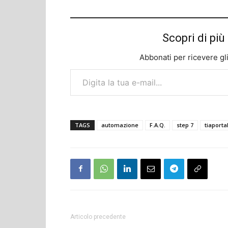
Scopri di p
Abbonati per ricevere gli u
Digita la tua e-mail...
TAGS
automazione
F.A.Q.
step 7
tiaporta
Articolo precedente