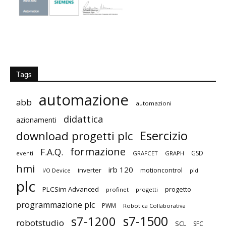
Tags
automazione
abb
automazioni
didattica
azionamenti
Esercizio
download progetti plc
formazione
F.A.Q.
GSD
eventi
GRAFCET
GRAPH
hmi
irb 120
inverter
motioncontrol
I/O Device
pid
plc
PLCSim Advanced
progetto
profinet
progetti
programmazione plc
PWM
Robotica Collaborativa
s7-1500
s7-1200
robotstudio
SCL
SFC