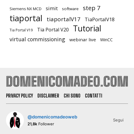
step 7
simit
Siemens NX MCD
software
tiaportal
tiaportalV17
TiaPortalV18
Tutorial
Tia Portal V20
Tia Portal V19
virtual commissioning
webinar live
WinCC
PRIVACY POLICY
DISCLAIMER
CHI SONO
CONTATTI
@domenicomadeoweb
Segui
21,8k
Follower