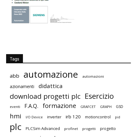
Tags
automazione
abb
automazioni
didattica
azionamenti
Esercizio
download progetti plc
formazione
F.A.Q.
GSD
eventi
GRAFCET
GRAPH
hmi
irb 120
inverter
motioncontrol
I/O Device
pid
plc
PLCSim Advanced
progetto
profinet
progetti