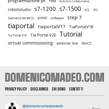
programmazione plc
PWM
Robotica Collaborativa
s7-1500
s7-1200
robotstudio
SCL
SFC
step 7
simit
Siemens NX MCD
software
tiaportal
tiaportalV17
TiaPortalV18
Tutorial
Tia Portal V20
Tia Portal V19
virtual commissioning
webinar live
WinCC
PRIVACY POLICY
DISCLAIMER
CHI SONO
CONTATTI
@domenicomadeoweb
Segui