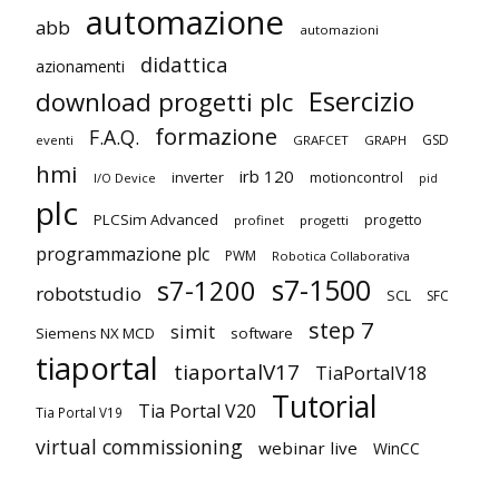
automazione
abb
automazioni
didattica
azionamenti
Esercizio
download progetti plc
formazione
F.A.Q.
GSD
eventi
GRAFCET
GRAPH
hmi
irb 120
inverter
motioncontrol
I/O Device
pid
plc
PLCSim Advanced
progetto
profinet
progetti
programmazione plc
PWM
Robotica Collaborativa
s7-1500
s7-1200
robotstudio
SCL
SFC
step 7
simit
Siemens NX MCD
software
tiaportal
tiaportalV17
TiaPortalV18
Tutorial
Tia Portal V20
Tia Portal V19
virtual commissioning
webinar live
WinCC