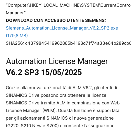
“Computer\HKEY_LOCAL_MACHINE\SYSTEM\CurrentControlS
Manager”.
DOWNLOAD CON ACCESSO UTENTE SIEMENS:
Siemens_Automation_License_Manager_V6.2_SP2.exe
(179,8 MB)
SHA256: c4379845419962885b4198d71f74a33e64b289cb0
Automation License Manager
V6.2 SP3 15/05/2025
Grazie alla nuova funzionalità di ALM V6.2, gli utenti di
SINAMICS Drive possono ora ottenere le licenze
SINAMICS Drive tramite ALM in combinazione con Web
License Manager (WLM). Questa funzione è supportata
per gli azionamenti SINAMICS di nuova generazione
(G220, S210 New e S200) e consente l’assegnazione