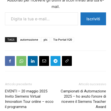
Abbonati per ricevere gli ultimi articoli inviati alla tua e-
mail.
Digita la tua e-mail...
Iscriviti
TAGS
automazione
plc
Tia Portal V20
Articolo precedente
Articolo successivo
EVENTI – 20 maggio 2025
Campionati di Automazione
Invito Siemens Virtual
2025 – ho avuto l’onore di
Innovation Tour online – ecco
ricevere il Siemens Teacher
il programma
Award