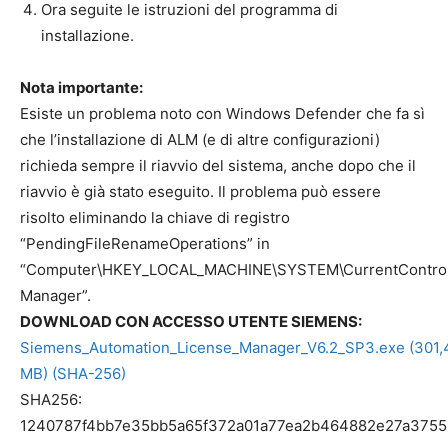
Ora seguite le istruzioni del programma di
installazione.
Nota importante:
Esiste un problema noto con Windows Defender che fa sì
che l’installazione di ALM (e di altre configurazioni)
richieda sempre il riavvio del sistema, anche dopo che il
riavvio è già stato eseguito. Il problema può essere
risolto eliminando la chiave di registro
“PendingFileRenameOperations” in
“Computer\HKEY_LOCAL_MACHINE\SYSTEM\CurrentControlS
Manager”.
DOWNLOAD CON ACCESSO UTENTE SIEMENS:
Siemens_Automation_License_Manager_V6.2_SP3.exe (301,
MB)
(SHA-256)
SHA256:
1240787f4bb7e35bb5a65f372a01a77ea2b464882e27a375