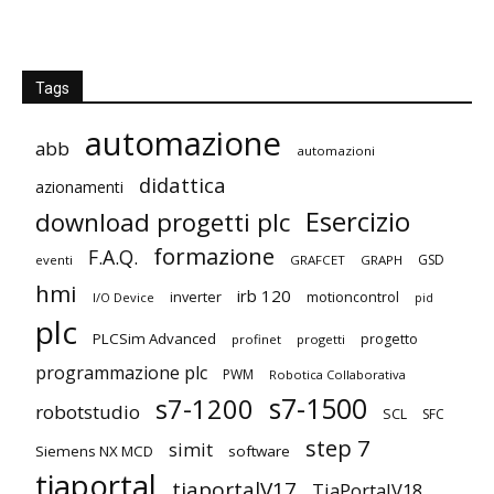
Tags
automazione
abb
automazioni
didattica
azionamenti
Esercizio
download progetti plc
formazione
F.A.Q.
GSD
eventi
GRAFCET
GRAPH
hmi
irb 120
inverter
motioncontrol
I/O Device
pid
plc
PLCSim Advanced
progetto
profinet
progetti
programmazione plc
PWM
Robotica Collaborativa
s7-1500
s7-1200
robotstudio
SCL
SFC
step 7
simit
Siemens NX MCD
software
tiaportal
tiaportalV17
TiaPortalV18