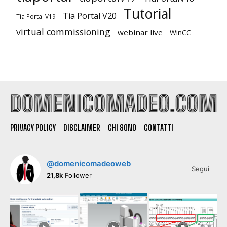
Tutorial
Tia Portal V20
Tia Portal V19
virtual commissioning
webinar live
WinCC
PRIVACY POLICY
DISCLAIMER
CHI SONO
CONTATTI
@domenicomadeoweb
Segui
21,8k
Follower