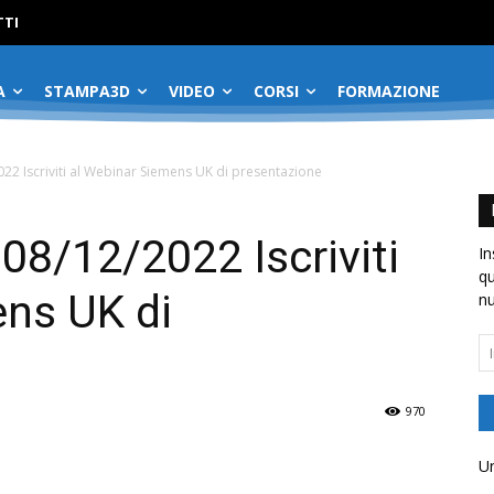
No menu items!
TI
A
STAMPA3D
VIDEO
CORSI
FORMAZIONE
022 Iscriviti al Webinar Siemens UK di presentazione
08/12/2022 Iscriviti
In
qu
ens UK di
nu
In
em
970
Un