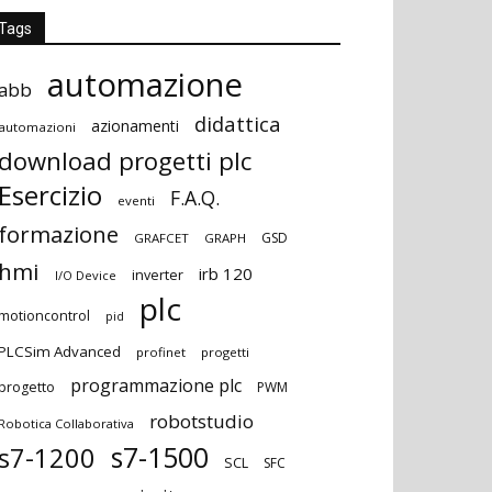
Tags
automazione
abb
didattica
azionamenti
automazioni
download progetti plc
Esercizio
F.A.Q.
eventi
formazione
GSD
GRAFCET
GRAPH
hmi
irb 120
inverter
I/O Device
plc
motioncontrol
pid
PLCSim Advanced
profinet
progetti
programmazione plc
progetto
PWM
robotstudio
Robotica Collaborativa
s7-1500
s7-1200
SCL
SFC