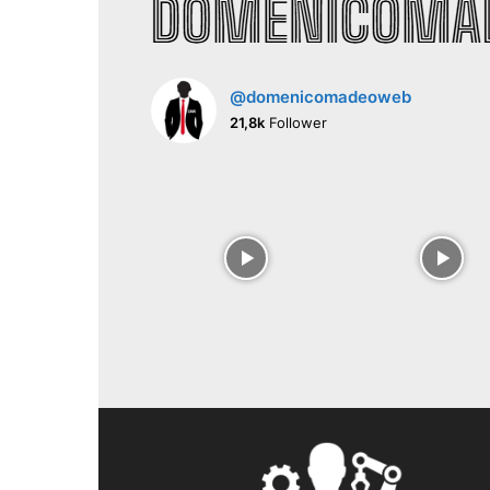
@domenicomadeoweb
21,8k
Follower