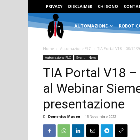
PRIVACY
DISCLAIMER
CHI SONO
CONTAT
AUTOMAZIONE
ROBOTIC
Home
Automazione PLC
TIA Portal V18 – 08/12/2
Automazione PLC
Eventi - News
TIA Portal V18 – 
al Webinar Siem
presentazione
Di
Domenico Madeo
-
15 Novembre 2022