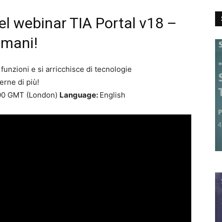
del webinar TIA Portal v18 –
omani!
unzioni e si arricchisce di tecnologie
erne di più!
00 GMT (London)
Language:
English