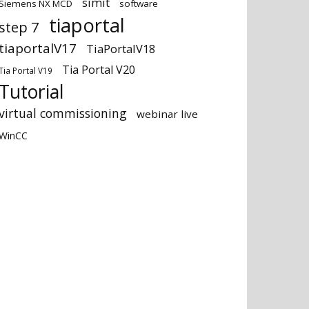
simit
Siemens NX MCD
software
tiaportal
step 7
tiaportalV17
TiaPortalV18
Tia Portal V20
Tia Portal V19
Tutorial
virtual commissioning
webinar live
WinCC