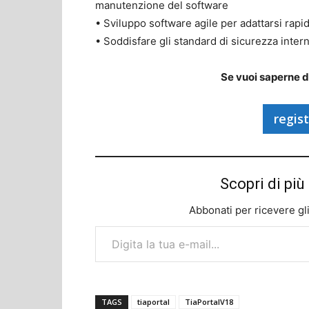
manutenzione del software
• Sviluppo software agile per adattarsi rap
• Soddisfare gli standard di sicurezza intern
Se vuoi saperne di
regist
Scopri di p
Abbonati per ricevere gli u
Digita la tua e-mail...
TAGS
tiaportal
TiaPortalV18