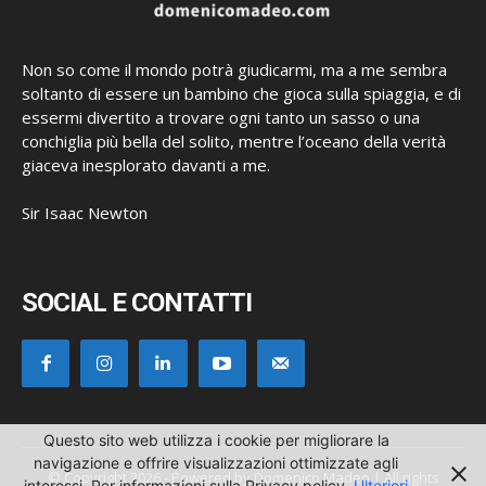
Non so come il mondo potrà giudicarmi, ma a me sembra
soltanto di essere un bambino che gioca sulla spiaggia, e di
essermi divertito a trovare ogni tanto un sasso o una
conchiglia più bella del solito, mentre l’oceano della verità
giaceva inesplorato davanti a me.
Sir Isaac Newton
SOCIAL E CONTATTI
Questo sito web utilizza i cookie per migliorare la
navigazione e offrire visualizzazioni ottimizzate agli
© Copyright 2026 - Powered by Domenico Madeo | All rights
interessi. Per informazioni sulla Privacy policy
Ulteriori