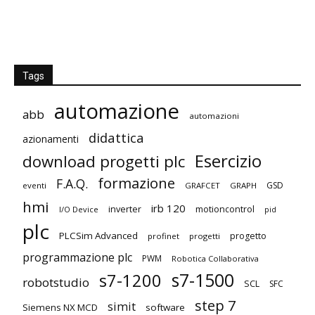
Tags
automazione
abb
automazioni
didattica
azionamenti
Esercizio
download progetti plc
formazione
F.A.Q.
GSD
eventi
GRAFCET
GRAPH
hmi
irb 120
inverter
motioncontrol
I/O Device
pid
plc
PLCSim Advanced
progetto
profinet
progetti
programmazione plc
PWM
Robotica Collaborativa
s7-1500
s7-1200
robotstudio
SCL
SFC
step 7
simit
Siemens NX MCD
software