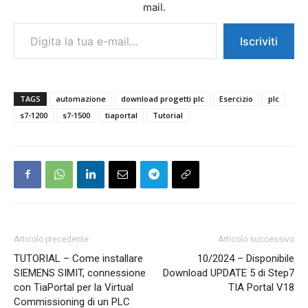
mail.
Digita la tua e-mail...
Iscriviti
TAGS
automazione
download progetti plc
Esercizio
plc
s7-1200
s7-1500
tiaportal
Tutorial
Articolo precedente
Articolo successivo
TUTORIAL – Come installare
10/2024 – Disponibile
SIEMENS SIMIT, connessione
Download UPDATE 5 di Step7
con TiaPortal per la Virtual
TIA Portal V18
Commissioning di un PLC