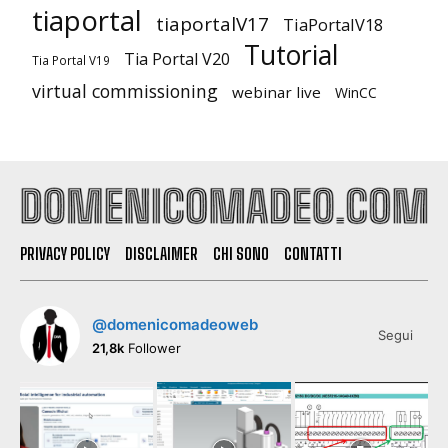
tiaportal
tiaportalV17
TiaPortalV18
Tutorial
Tia Portal V20
Tia Portal V19
virtual commissioning
webinar live
WinCC
PRIVACY POLICY
DISCLAIMER
CHI SONO
CONTATTI
@domenicomadeoweb
Segui
21,8k
Follower